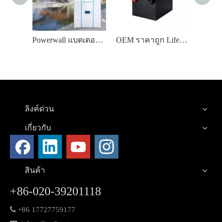
แบตเตอรี่ลิเธียม 48V 3kw 65ah แบบกำหนดเองพลังงานสูง
Powerwall แบตเตอรี่ลิเธียม OEM 48V อายุการใช้งานยาวนาน
OEM ราคาถูก Lifepo4 24v แบตเตอรี่ 150ah แบตเตอรี่อัตโนมัติ
ลิงค์ด่วน
เกี่ยวกับ
สินค้า
+86-020-39201118

+86 17727759177