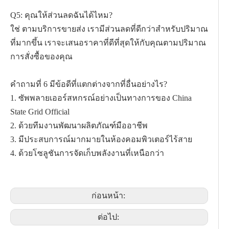
Q5: คุณให้ส่วนลดฉันได้ไหม?
ใช่ ตามบริการขายส่ง เรามีส่วนลดที่ดีกว่าสำหรับปริมาณ
ที่มากขึ้น เราจะเสนอราคาที่ดีที่สุดให้กับคุณตามปริมาณ
การสั่งซื้อของคุณ
คำถามที่ 6 มีข้อดีที่แตกต่างจากที่อื่นอย่างไร?
1. ซัพพลายเออร์สหกรณ์อย่างเป็นทางการของ China
State Grid Official
2. ด้วยทีมงานพัฒนาผลิตภัณฑ์มืออาชีพ
3. มีประสบการณ์มากมายในห้องคอมพิวเตอร์ไร้สาย
4. ด้วยโซลูชันการจัดเก็บพลังงานที่เหนือกว่า
ก่อนหน้า:
ต่อไป: