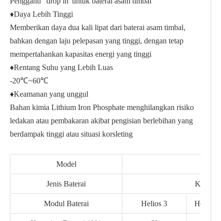
Pengganti ' drop in' untuk baterai asam timbal
♦Daya Lebih Tinggi
Memberikan daya dua kali lipat dari baterai asam timbal,
bahkan dengan laju pelepasan yang tinggi, dengan tetap
mempertahankan kapasitas energi yang tinggi
♦Rentang Suhu yang Lebih Luas
-20℃~60℃
♦Keamanan yang unggul
Bahan kimia Lithium Iron Phosphate menghilangkan risiko
ledakan atau pembakaran akibat pengisian berlebihan yang
berdampak tinggi atau situasi korsleting
Model
Hel
Jenis Baterai
Kehidu
Modul Baterai
Helios 3
Helios 5