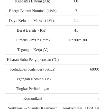
Kapasitas Baterai (Ah)
60
100
Energi Baterai Nominal (kWh)
3
5.1
Daya Keluaran Maks （kW）
2.4
4.8
Berat Bersih（Kg）
41
56
Dimensi (P*L*T mm)
350*300*180
Tegangan Kerja (V)
43.2
Kisaran Suhu Pengoperasian (°C)
-20
Kehidupan Kalender (Siklus)
6000@25°
Tegangan Nominal (V)
51
Tingkat Perlindungan
IP
Komunikasi
BISA/
Sertifikasi & Standar Keamanan
Terakreditasi TUV/CE/EN6