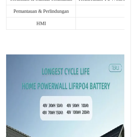
Pemantauan & Perlindungan
B
HMI
L