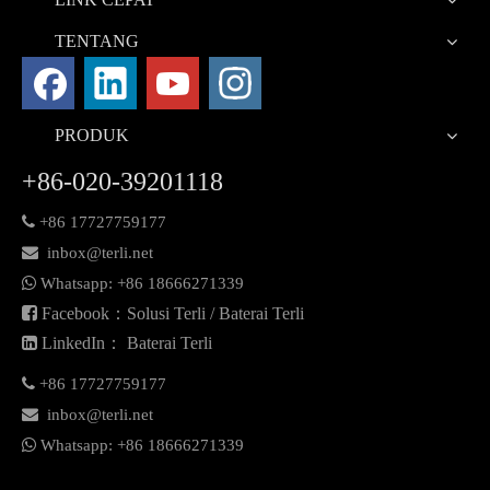
TENTANG
PRODUK
+86-020-39201118

+86 17727759177

inbox@terli.net

Whatsapp:
+86 18
666271339

Facebook：Solusi Terli / Baterai Terli

LinkedIn： Baterai Terli

+86 17727759177

inbox@terli.net

Whatsapp:
+86 18
666271339