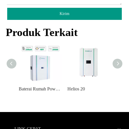
Kirim
Produk Terkait
Baterai Rumah Powerwall Lifepo4 48V 10kw 200ah 100ah
Helios 20
Powerwall Kustom 5kWh 100ah Lifepo4 Ev untuk Rumah
LINK CEPAT