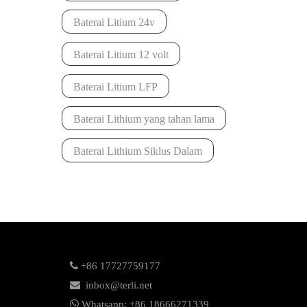
Baterai Litium 24v
Baterai Litium 12 volt
Baterai Litium LFP
Baterai Lithium yang tahan lama
Baterai Lithium Siklus Dalam

+86 17727759177

inbox@terli.net

Whatsapp:
+86 18
666271339