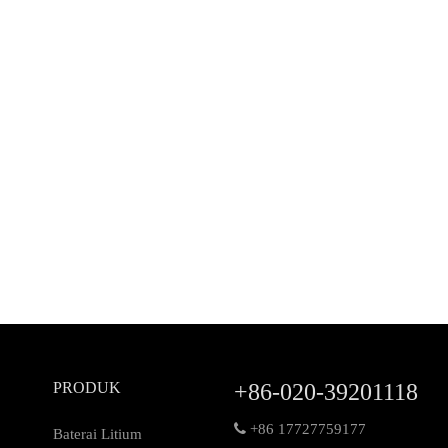
PRODUK
+86-020-39201118

+86 17727759177
Baterai Litium