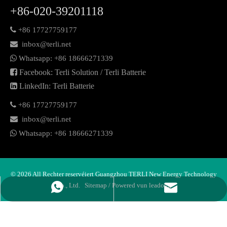
+86-020-39201118

+86 17727759177

inbox@terli.net

Whatsapp:
+86 18
666271339

Facebook: Terli Solution / Terli Batterie

LinkedIn: Terli Batterie

+86 17727759177

inbox@terli.net

Whatsapp:
+86 18
666271339
©
2026
All Rechter reservéiert Guangzhou TERLI New Energy Technology
Co., Ltd.
Sitemap
/ Powered vun
leadong
Whatsapp
E-Mail