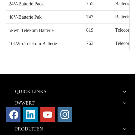
755
Batterie P
24V-Batterie Pack
743
Batterie P
48V-Batterie Pak
819
Telecom B
5kwh-Telekom Batterie
763
Telecom B
10kWh-Telekom Batterie
QUICK LINKS
IWWERT
PRODUITEN