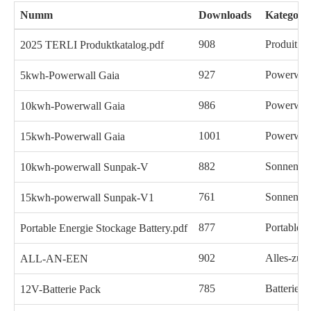
Numm
Downloads
Kategorie
908
Produit K
2025 TERLI Produktkatalog.pdf
927
Powerwall
5kwh-Powerwall Gaia
986
Powerwall
10kwh-Powerwall Gaia
1001
Powerwall
15kwh-Powerwall Gaia
882
Sonnenpa
10kwh-powerwall Sunpak-V
761
Sonnenpa
15kwh-powerwall Sunpak-V1
877
Portable B
Portable Energie Stockage Battery.pdf
902
Alles-zu-e
ALL-AN-EEN
785
Batterie P
12V-Batterie Pack