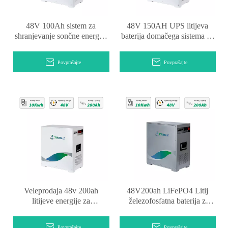
48V 100Ah sistem za
48V 150AH UPS litijeva
shranjevanje sončne energije
baterija domačega sistema za
Pylontech baterija
shranjevanje energije
Povprašajte
Povprašajte
Veleprodaja 48v 200ah
48V200ah LiFePO4 Litij
litijeve energije za
železofosfatna baterija z
shranjevanje sončne energije
dolgo življenjsko dobo za
sončno shranjevanje
Povprašajte
Povprašajte