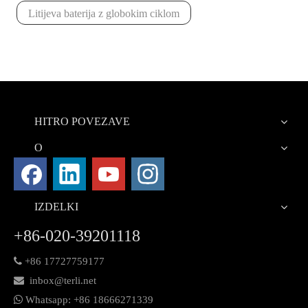
Litijeva baterija z globokim ciklom
HITRO POVEZAVE
O
IZDELKI
+86-020-39201118

+86 17727759177

inbox@terli.net

Whatsapp:
+86 18
666271339