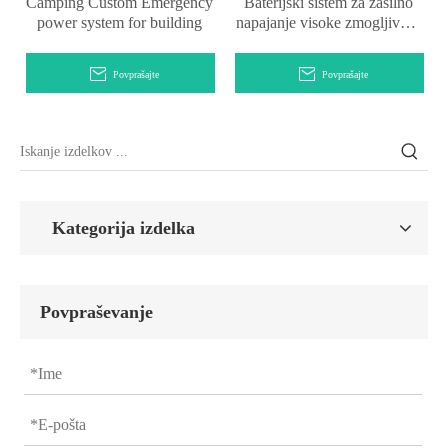
Camping Custom Emergency
Baterijski sistem za zasilno
power system for building
napajanje visoke zmogljivosti
za zgradbe
Povprašajte
Povprašajte
Kategorija izdelka
Povpraševanje