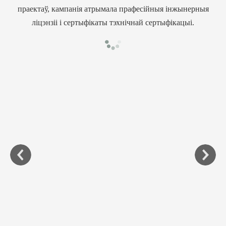
праектаў, кампанія атрымала прафесійныя інжынерныя
ліцэнзіі і сертыфікаты тэхнічнай сертыфікацыі.