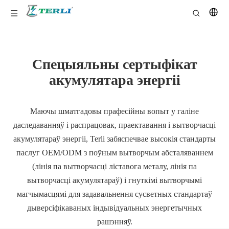
Спецыяльны сертыфікат
акумулятара энергіі
Маючы шматгадовы прафесійны вопыт у галіне
даследаванняў і распрацовак, праектавання і вытворчасці
акумулятараў энергіі, Terli забяспечвае высокія стандарты
паслуг OEM/ODM з поўным вытворчым абсталяваннем
(лінія па вытворчасці ліставога металу, лінія па
вытворчасці акумулятараў) і гнуткімі вытворчымі
магчымасцямі для задавальнення сусветных стандартаў
дыверсіфікаваных індывідуальных энергетычных
рашэнняў.