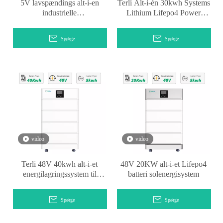
5V lavspændings alt-i-en
Terli Alt-i-én 30kwh Systems
industrielle
Lithium Lifepo4 Power
batteriopbevaringssystemer
Storage
Spørge
Spørge
video
video
Terli 48V 40kwh alt-i-et
48V 20KW alt-i-et Lifepo4
energilagringssystem til
batteri solenergisystem
hjemmet
Spørge
Spørge