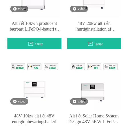
video
video
Alt i ét 10kwh producent
48V 20kw alt-i-én
bærbart LiFePO4-batteri til
hurtiginstallation af
solcelleanlæg
lithiumbatterier
Spørge
Spørge
video
video
48V 10kw alt i ét 48V
Alt i ét Solar Home System
energiopbevaringsbatteri
Design 48V 5KW LiFePO4
batteri