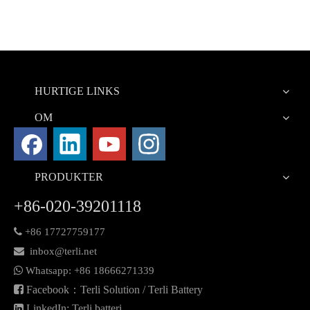
HURTIGE LINKS
OM
PRODUKTER
+86-020-39201118

+86 17727759177

inbox@terli.net

Whatsapp:
+86 18
666271339

Facebook：Terli Solution / Terli Battery

LinkedIn: Terli batteri