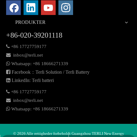
PRODUKTER
+86-020-39201118

+86 17727759177

inbox@terli.net

Whatsapp:
+86 18
666271339

Facebook：Terli Solution / Terli Battery

LinkedIn: Terli batteri

+86 17727759177

inbox@terli.net

Whatsapp:
+86 18
666271339
©
2026
Alle rettigheder forbeholdt Guangzhou TERLI New Energy