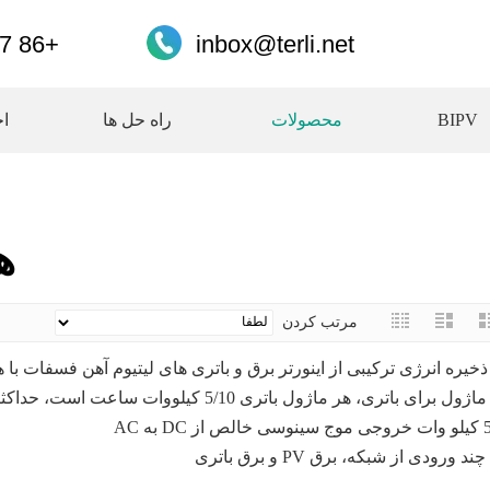
+86 17727759177
inbox@terli.net
BIPV
محصولات
راه حل ها
اخ
ه
مرتب کردن