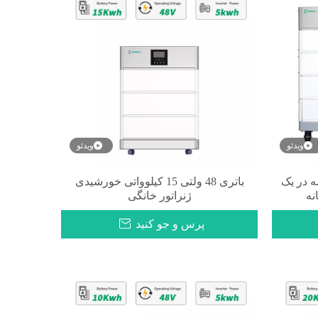
ویدئو
ویدئو
ه در یک
باتری 48 ولتی 15 کیلوواتی خورشیدی
نه
ژنراتور خانگی
پرس و جو کنید