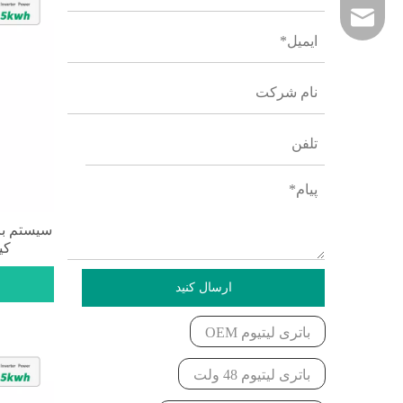
ایمیل
کیلووا
ارسال کنید
باتری لیتیوم OEM
باتری لیتیوم 48 ولت