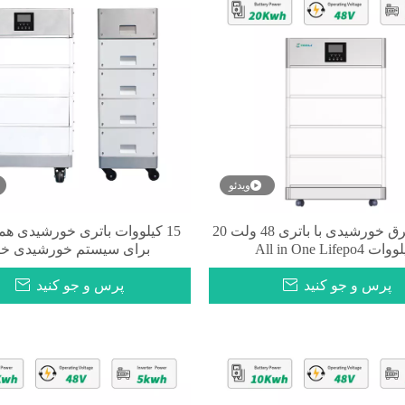
ویدئو
سیستم برق خورشیدی با باتری 48 ولت 20
15 کیلووات باتری خورشیدی هم
ت All in One Lifepo4
برای سیستم خورشیدی خا
پرس و جو کنید
پرس و جو کنید