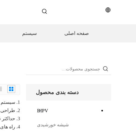
صفحه اصلی
سیستم
دسته بندی محصول
1. سیستم ذخیره انرژی ترکیبی از اینورتر برق و باتری های لیتیوم آهن فسفات با هم
2. طراحی ماژول برای باتری، هر ماژول باتری 5/10 کیلووات ساعت است، حداکثر 4 ماژول موازی در دسترس است
BIPV
3. حداکثر 5 کیلو وات خروجی موج سینوسی خالص از DC به AC
شیشه خورشیدی
4. راه های چند ورودی از شبکه، برق PV و برق باتری