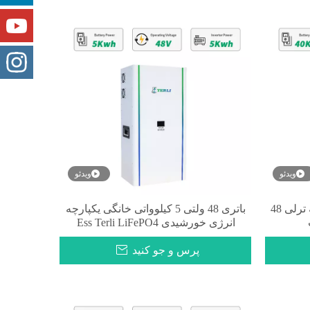
ویدئو
ویدئو
سیستم ذخیره سازی انرژی خانه ترلی 48
باتری 48 ولتی 5 کیلوواتی خانگی یکپارچه
انرژی خورشیدی Ess Terli LiFePO4
پرس و جو کنید