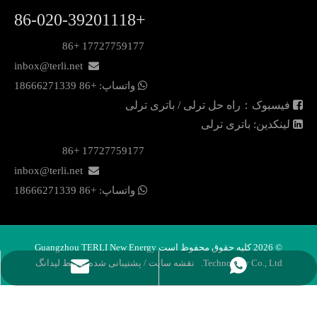
+86-020-39201118
17727759177 +86
inbox@terli.net


واتساپ:
+86 18
666271339

فیسبوک：راه حل ترلی / باتری ترلی

لینکدین: باتری ترلی
17727759177 +86
inbox@terli.net


واتساپ:
+86 18
666271339
©
2026
کلیه حقوق محفوظ است Guangzhou TERLI New Energy
Technology Co., Ltd.
نقشه سایت
/ پشتیبانی شده توسط
لیدانگ
ایمیل
واتساپ