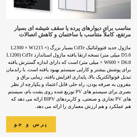
مناسب برای دیوارهای پرده یا سقف شیشه ای بسیار
مرتفع، کاملاً متناسب با ساختمان و کاهش اتصالات
ماژول جدید فتوولتائیک CdTe بسیار بزرگ (L2300 × W1215 ×
D5.6 میلی متر) نسخه ارتقا یافته ماژول استاندارد CdTe (L1200
× W600 × D6.8 میلی متر) است که دارای اندازه گسترش یافته
برای پوشش بیشتر و کارایی سیستم بهبود یافته است. با راندمان
تبدیل فوتوالکتریک بالا، پایداری افزایش یافته، زیبایی براق و
مقرون به صرفه بودن، راه حلی قابل اعتماد و یکپارچه از نظر
بصری برای سیستم های PV توزیع شده روی پشت بام، سیستم
های PV تجاری و صنعتی، و کاربردهای BIPV ارائه می دهد که
هم عملکرد و هم ارزش معماری را ارائه می دهد.
پرس و جو