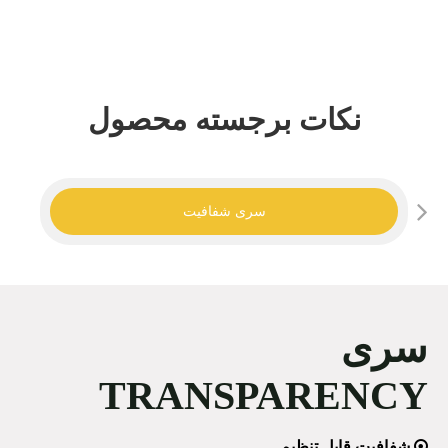
نکات برجسته محصول
سری شفافیت
سری
TRANSPARENCY

شفافیت قابل تنظیم