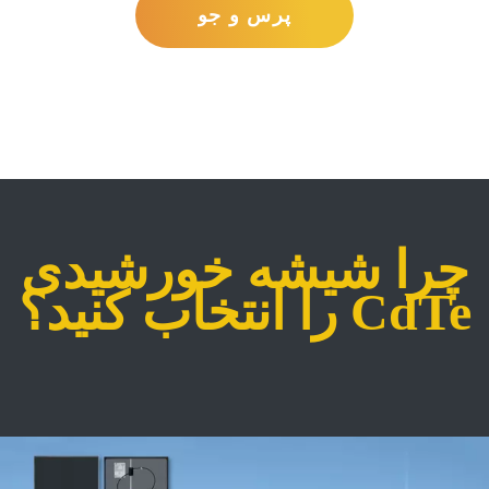
پرس و جو
چرا شیشه خورشیدی
CdTe را انتخاب کنید؟