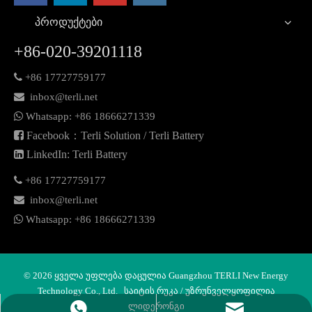
პროდუქტები
+86-020-39201118

+86 17727759177

inbox@terli.net

Whatsapp:
+86 18
666271339

Facebook：Terli Solution / Terli Battery

LinkedIn: Terli Battery

+86 17727759177

inbox@terli.net

Whatsapp:
+86 18
666271339
©
2026
ყველა უფლება დაცულია Guangzhou TERLI New Energy
Technology Co., Ltd.
საიტის რუკა
/ უზრუნველყოფილია
ლიდერონგი
ელფოსტა
Whatsapp