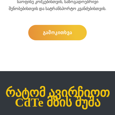
საოფისე კოშკებისთვის, საზოგადოებრივი
შენობებისთვის და სატრანსპორტო კვანძებისთვის.
გამოკითხვა
რატომ ავირჩიოთ
CdTe მზის შუშა