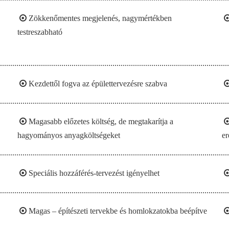

Zökkenőmentes megjelenés, nagymértékben
testreszabható

Kezdettől fogva az épülettervezésre szabva

Magasabb előzetes költség, de megtakarítja a
hagyományos anyagköltségeket
er

Speciális hozzáférés-tervezést igényelhet

Magas – építészeti tervekbe és homlokzatokba beépítve