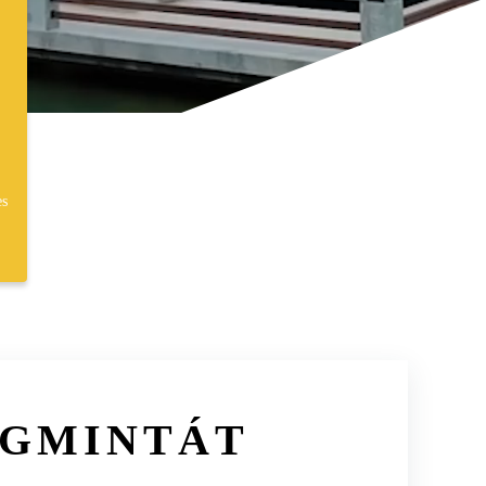
es
EGMINTÁT