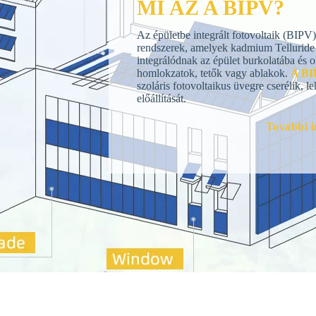
MI AZ A BIPV?
Az épületbe integrált fotovoltaik (BIP
rendszerek, amelyek kadmium Telluride 
integrálódnak az épület burkolatába és 
homlokzatok, tetők vagy ablakok.
A BI
szoláris fotovoltaikus üvegre cserélik, l
előállítását.
További i