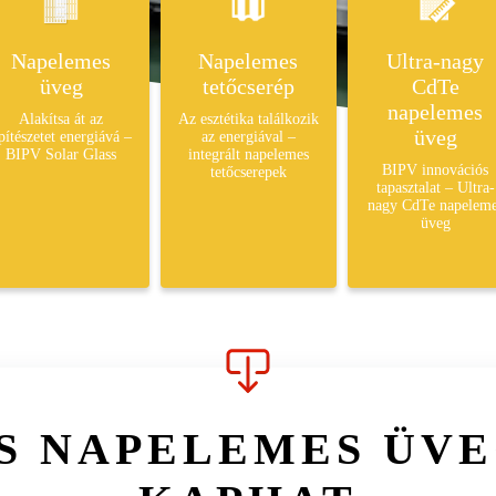
Napelemes
Napelemes
Ultra-nagy
üveg
tetőcserép
CdTe
napelemes
Alakítsa át az
Az esztétika találkozik
üveg
pítészetet energiává –
az energiával –
BIPV Solar Glass
integrált napelemes
BIPV innovációs
tetőcserepek
tapasztalat – Ultra-
nagy CdTe napelem
üveg
S NAPELEMES ÜV