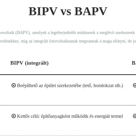
BIPV vs BAPV
tovoltaik (BAPV), amelyek a legelterjedtebb módszerek a meglévő szerkezetek pa
relésekhez, míg az integrált fotovoltaikusnak megvannak a maga előnyei, de j
BIPV (integrált)
B

Beépíthető az épület szerkezetébe (tető, homlokzat stb.)

Kettős célú: építőanyagként működik és energiát termel