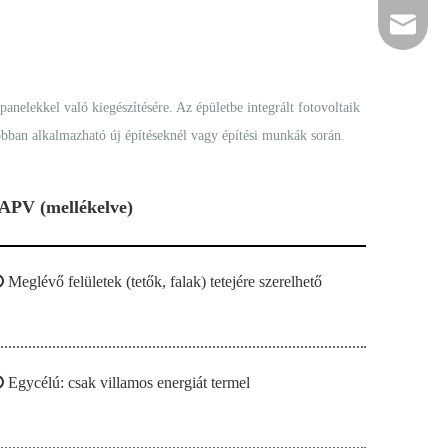
Email
nelekkel való kiegészítésére. Az épületbe integrált fotovoltaik
obban alkalmazható új építéseknél vagy építési munkák során.
APV (mellékelve)

Meglévő felületek (tetők, falak) tetejére szerelhető

Egycélú: csak villamos energiát termel