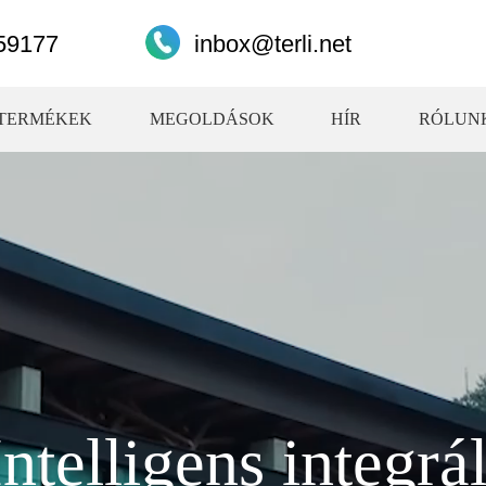
59177
inbox@terli.net
TERMÉKEK
MEGOLDÁSOK
HÍR
RÓLUN
Intelligens integrál