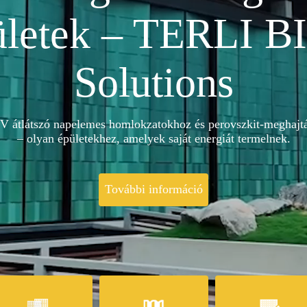
ületek – TERLI B
Solutions
PV átlátszó napelemes homlokzatokhoz és perovszkit-meghajt
– olyan épületekhez, amelyek saját energiát termelnek.
További információ