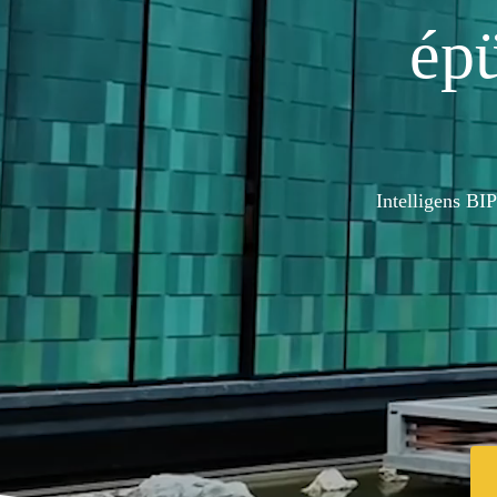
ép
Intelligens BI