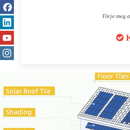
Törje meg a
K
