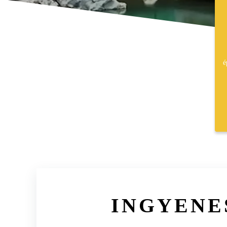
é
INGYENE