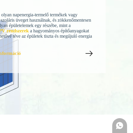
V) olyan napenergia-termelő termékek vagy
szoláris üveget használnak, és zökkenőmentesen
olyan épületelemek egy részébe, mint a
PV rendszerek
a hagyományos építőanyagokat
ehetővé téve az épületek tiszta és megújuló energia
nformáció
Whatsapp