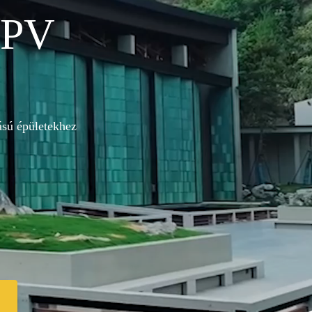
IPV
ású épületekhez