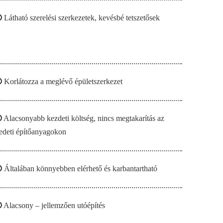

Látható szerelési szerkezetek, kevésbé tetszetősek

Korlátozza a meglévő épületszerkezet

Alacsonyabb kezdeti költség, nincs megtakarítás az
edeti építőanyagokon

Általában könnyebben elérhető és karbantartható

Alacsony – jellemzően utóépítés