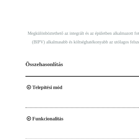
Megkülönböztethető az integrált és az épületben alkalmazott fo
(BIPV) alkalmasabb és költséghatékonyabb az utólagos felsze
Összehasonlítás

Telepítési mód

Funkcionalitás