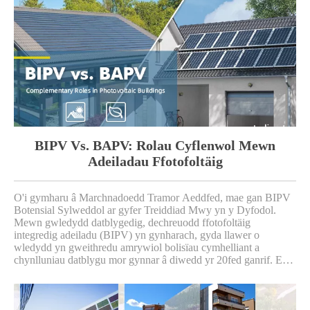
BIPV Vs. BAPV: Rolau Cyflenwol Mewn
Adeiladau Ffotofoltäig
O'i gymharu â Marchnadoedd Tramor Aeddfed, mae gan BIPV
Botensial Sylweddol ar gyfer Treiddiad Mwy yn y Dyfodol.
Mewn gwledydd datblygedig, dechreuodd ffotofoltäig
integredig adeiladu (BIPV) yn gynharach, gyda llawer o
wledydd yn gweithredu amrywiol bolisïau cymhelliant a
chynlluniau datblygu mor gynnar â diwedd yr 20fed ganrif. Er
enghraifft, mae'r Almaen, yr Eidal, Japan a'r Unol Daleithiau i
gyd wedi sefydlu 'Rhaglenni To Solar PV', gan osod targedau
clir ar gyfer adeiladu galluoedd gosod PV yn y blynyddoedd i
ddod.