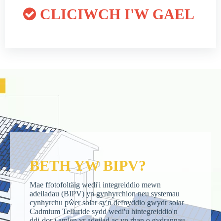
CLICIWCH I'W GAEL

BETH YW BIPV?
Mae ffotofoltäig wedi'i integreiddio mewn
adeiladau (BIPV) yn gynhyrchion neu systemau
cynhyrchu pŵer solar sy'n defnyddio gwydr solar
Cadmium Telluride sydd wedi'u hintegreiddio'n
ddi-dor i amlen yr adeilad ac yn rhan o gydrannau