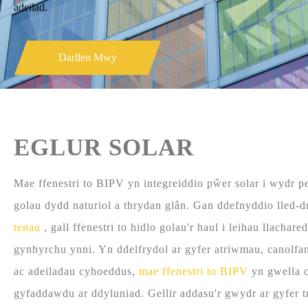
adeilad.
Darllen Mwy
EGLUR SOLAR
Mae ffenestri to BIPV yn integreiddio pŵer solar i wydr p
golau dydd naturiol a thrydan glân. Gan ddefnyddio lled-
tenau
, gall ffenestri to hidlo golau'r haul i leihau llacha
gynhyrchu ynni. Yn ddelfrydol ar gyfer atriwmau, canolfa
ac adeiladau cyhoeddus,
mae ffenestri to BIPV
yn gwella 
gyfaddawdu ar ddyluniad. Gellir addasu'r gwydr ar gyfer 