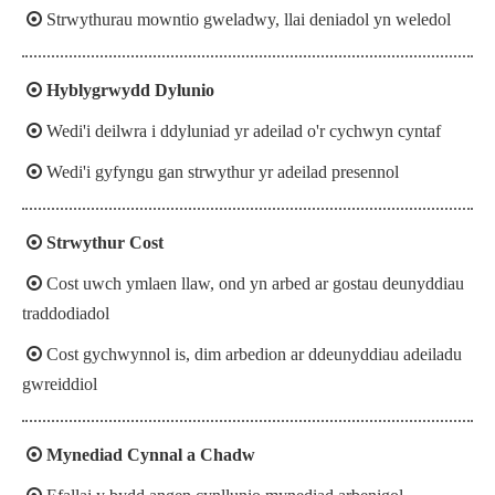

Strwythurau mowntio gweladwy, llai deniadol yn weledol

Hyblygrwydd Dylunio

Wedi'i deilwra i ddyluniad yr adeilad o'r cychwyn cyntaf

Wedi'i gyfyngu gan strwythur yr adeilad presennol

Strwythur Cost

Cost uwch ymlaen llaw, ond yn arbed ar gostau deunyddiau
traddodiadol

Cost gychwynnol is, dim arbedion ar ddeunyddiau adeiladu
gwreiddiol

Mynediad Cynnal a Chadw