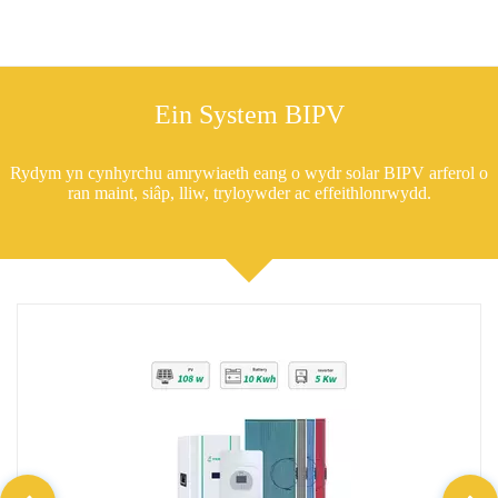
Ein System BIPV
Rydym yn cynhyrchu amrywiaeth eang o wydr solar BIPV arferol o
ran maint, siâp, lliw, tryloywder ac effeithlonrwydd.