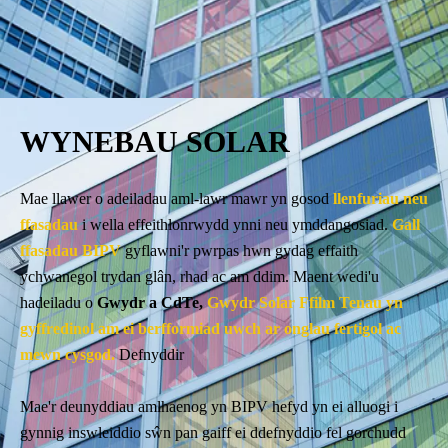
WYNEBAU SOLAR
Mae llawer o adeiladau aml-lawr mawr yn gosod
llenfuriau neu
ffasadau
i wella effeithlonrwydd ynni neu ymddangosiad.
Gall
ffasadau BIPV
gyflawni'r pwrpas hwn gydag effaith
ychwanegol trydan glân, rhad ac am ddim. Maent wedi'u
hadeiladu o
Gwydr a CdTe,
Gwydr Solar Ffilm Tenau yn
gyffredinol am ei berfformiad uwch ar onglau fertigol ac
mewn cysgod.
Defnyddir
Mae'r deunyddiau amlhaenog yn BIPV hefyd yn ei alluogi i
gynnig inswleiddio sŵn pan gaiff ei ddefnyddio fel gorchudd