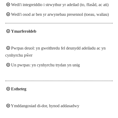

Wedi'i integreiddio i strwythur yr adeilad (to, ffasâd, ac ati)

Wedi'i osod ar ben yr arwynebau presennol (toeau, waliau)

Ymarferoldeb

Pwrpas deuol: yn gweithredu fel deunydd adeiladu ac yn
cynhyrchu pŵer

Un pwrpas: yn cynhyrchu trydan yn unig

Estheteg

Ymddangosiad di-dor, hynod addasadwy