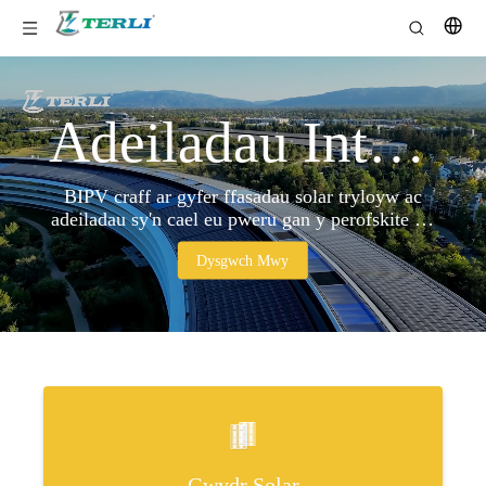
Adeiladau Integredig Clyfar - TERLI BIPV Solutions
BIPV craff ar gyfer ffasadau solar tryloyw ac
adeiladau sy'n cael eu pweru gan y perofskite —
adeiladau sy'n cynhyrchu eu hynni eu hunain.
Dysgwch Mwy
Gwydr Solar