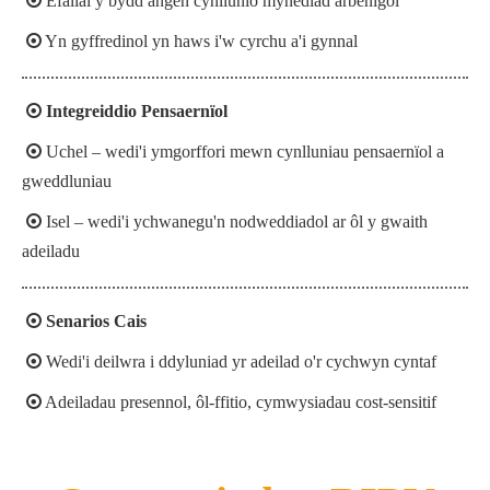

Efallai y bydd angen cynllunio mynediad arbenigol

Yn gyffredinol yn haws i'w cyrchu a'i gynnal

Integreiddio Pensaernïol

Uchel – wedi'i ymgorffori mewn cynlluniau pensaernïol a
gweddluniau

Isel – wedi'i ychwanegu'n nodweddiadol ar ôl y gwaith
adeiladu

Senarios Cais

Wedi'i deilwra i ddyluniad yr adeilad o'r cychwyn cyntaf

Adeiladau presennol, ôl-ffitio, cymwysiadau cost-sensitif