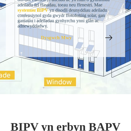
adeiladu fel ffasadau, toeau neu ffenestri. Mae
systemau BIPV
yn disodli deunyddiau adeiladu
confensiynol gyda gwydr ffotofoltäig solar, gan
ganiatáu i adeiladau gynhyrchu ynni glân ac
adnewyddadwy.
Dysgwch Mwy
BIPV yn erbyn BAPV