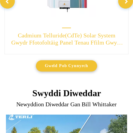
Cadmium Telluride(CdTe) Solar System
Gwydr Ffotofoltäig Panel Tenau Ffilm Gwydr
Solar
Gweld Pob Cynnyrch
Swyddi Diweddar
Newyddion Diweddar Gan Bill Whittaker