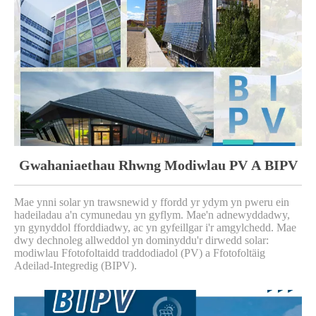
Gwahaniaethau Rhwng Modiwlau PV A BIPV
Mae ynni solar yn trawsnewid y ffordd yr ydym yn pweru ein
hadeiladau a'n cymunedau yn gyflym. Mae'n adnewyddadwy,
yn gynyddol fforddiadwy, ac yn gyfeillgar i'r amgylchedd. Mae
dwy dechnoleg allweddol yn dominyddu'r dirwedd solar:
modiwlau Ffotofoltaidd traddodiadol (PV) a Ffotofoltäig
Adeilad-Integredig (BIPV).