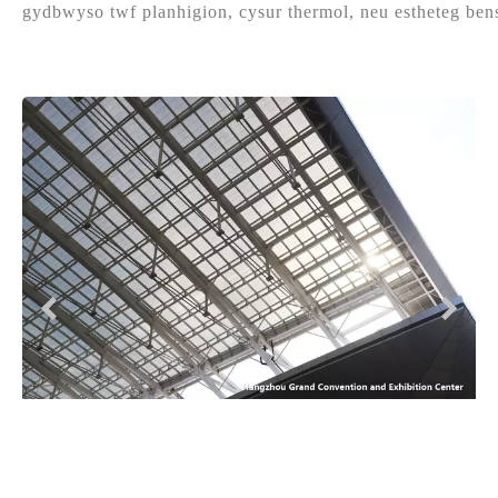
gydbwyso twf planhigion, cysur thermol, neu estheteg bens
Prev
Next