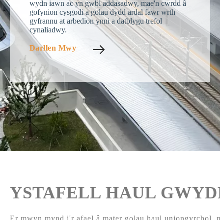
wydn iawn ac yn gwbl addasadwy, mae'n cwrdd â
gofynion cysgodi a golau dydd ardal fawr wrth
gyfrannu at arbedion ynni a datblygu trefol
cynaliadwy.
Darllen Mwy
YSTAFELL HAUL GWYD
Er mwyn mynd i'r afael â mater golau haul uniongyrchol, 