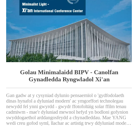
Golau Minimalaidd BIPV - Canolfan
Gynadledda Ryngwladol Xi'an
Gan gadw at y cysyniad dylunio pensaernïol o 'gydfodolaeth
dinas hynafol a dyluniad modern' ac ymgorffori technolegau
newydd fel ynni gwyrdd - gwydr ffotofoltäig solar ffilm tenau
cadmiwm - mae'r dyluniad mewnol hefyd yn bodloni gofynion
swyddogaethol arddangosfeydd a chynadleddau. Mae YANG
wedi creu gofod syml, llachar ac artistig trwy ddyluniad modern
minimalaidd, sy'n addas ar gyfer cynnal amrywiaeth o
ddigwyddiadau.