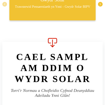
Trawsnewid Pensaernïaeth yn Ynni - Gwydr Solar BIPV
CAEL SAMPL
AM DDIM O
WYDR SOLAR
Torri'r Normau a Chofleidio Cyfnod Deunyddiau
Adeiladu Ynni Glân!