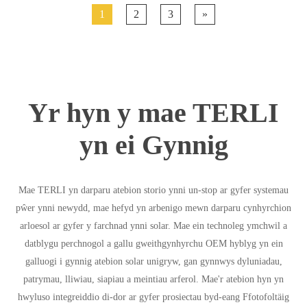
1
2
3
»
Yr hyn y mae TERLI
yn ei Gynnig
Mae TERLI yn darparu atebion storio ynni un-stop ar gyfer systemau
pŵer ynni newydd, mae hefyd yn arbenigo mewn darparu cynhyrchion
arloesol ar gyfer y farchnad ynni solar. Mae ein technoleg ymchwil a
datblygu perchnogol a gallu gweithgynhyrchu OEM hyblyg yn ein
galluogi i gynnig atebion solar unigryw, gan gynnwys dyluniadau,
patrymau, lliwiau, siapiau a meintiau arferol. Mae'r atebion hyn yn
hwyluso integreiddio di-dor ar gyfer prosiectau byd-eang Ffotofoltäig