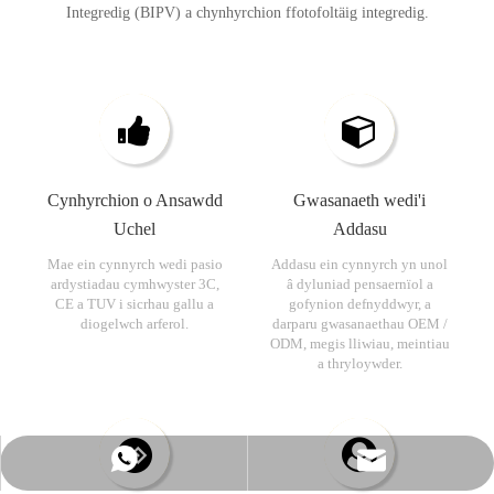
Integredig (BIPV) a chynhyrchion ffotofoltäig integredig.
Cynhyrchion o Ansawdd
Gwasanaeth wedi'i
Uchel
Addasu
Mae ein cynnyrch wedi pasio
Addasu ein cynnyrch yn unol
ardystiadau cymhwyster 3C,
â dyluniad pensaernïol a
CE a TUV i sicrhau gallu a
gofynion defnyddwyr, a
diogelwch arferol.
darparu gwasanaethau OEM /
ODM, megis lliwiau, meintiau
a thryloywder.
Whatsapp
Ebost