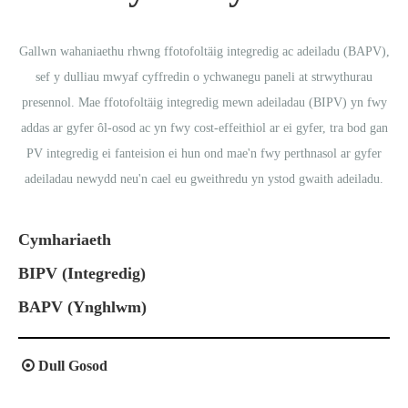
Gallwn wahaniaethu rhwng ffotofoltäig integredig ac adeiladu (BAPV),
sef y dulliau mwyaf cyffredin o ychwanegu paneli at strwythurau
presennol. Mae ffotofoltäig integredig mewn adeiladau (BIPV) yn fwy
addas ar gyfer ôl-osod ac yn fwy cost-effeithiol ar ei gyfer, tra bod gan
PV integredig ei fanteision ei hun ond mae'n fwy perthnasol ar gyfer
adeiladau newydd neu'n cael eu gweithredu yn ystod gwaith adeiladu.
Cymhariaeth
BIPV (Integredig)
BAPV (Ynghlwm)

Dull Gosod