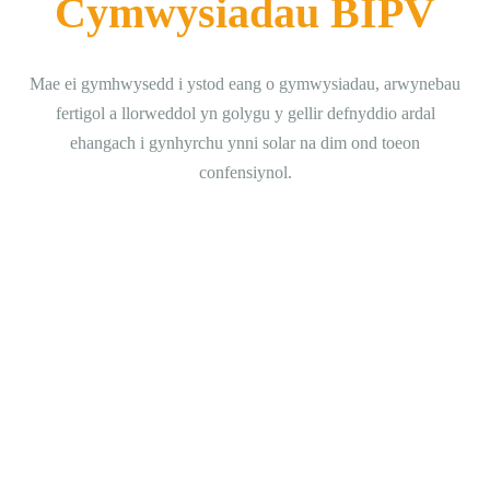
Cymwysiadau BIPV
Mae ei gymhwysedd i ystod eang o gymwysiadau, arwynebau
fertigol a llorweddol yn golygu y gellir defnyddio ardal
ehangach i gynhyrchu ynni solar na dim ond toeon
confensiynol.
TAI