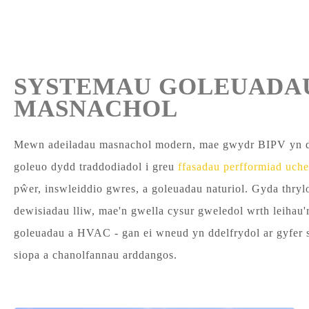
SYSTEMAU GOLEUADA
MASNACHOL
Mewn adeiladau masnachol modern, mae gwydr BIPV yn d
goleuo dydd traddodiadol i greu
ffasadau perfformiad uch
pŵer, inswleiddio gwres, a goleuadau naturiol. Gyda thr
dewisiadau lliw, mae'n gwella cysur gweledol wrth leihau'
goleuadau a HVAC - gan ei wneud yn ddelfrydol ar gyfer
siopa a chanolfannau arddangos.