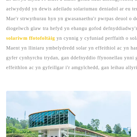
aelwydydd yn dewis adeiladu solariumau deniadol ar eu te
Mae'r strwythurau hyn yn gwasanaethu'r pwrpas deuol o d
diogelwch glaw tra hefyd yn ehangu gofod defnyddiadwy'
solariwm ffotofoltäig
yn cynnig y cyfuniad perffaith o sol
Maent yn lliniaru ymbelydredd solar yn effeithiol ac yn har
gyfer cynhyrchu trydan, gan ddefnyddio ffynonellau ynni 
effeithlon ac yn gyfeillgar i'r amgylchedd, gan leihau ally