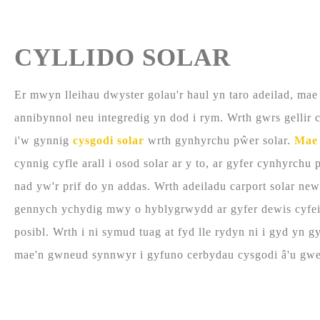
CYLLIDO SOLAR
Er mwyn lleihau dwyster golau'r haul yn taro adeilad, mae
annibynnol neu integredig yn dod i rym. Wrth gwrs gellir 
i'w gynnig
cysgodi solar
wrth gynhyrchu pŵer solar.
Mae 
cynnig cyfle arall i osod solar ar y to, ar gyfer cynhyrch
nad yw'r prif do yn addas. Wrth adeiladu carport solar ne
gennych ychydig mwy o hyblygrwydd ar gyfer dewis cyfeir
posibl. Wrth i ni symud tuag at fyd lle rydyn ni i gyd yn g
mae'n gwneud synnwyr i gyfuno cerbydau cysgodi â'u gwe