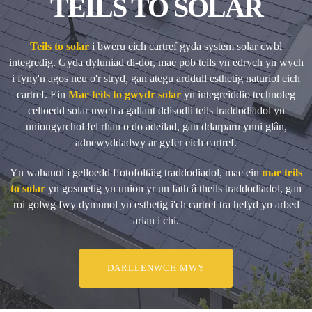
TEILS TO SOLAR
Teils to solar
i bweru eich cartref gyda system solar cwbl
integredig. Gyda dyluniad di-dor, mae pob teils yn edrych yn wych
i fyny'n agos neu o'r stryd, gan ategu arddull esthetig naturiol eich
cartref. Ein
Mae teils to gwydr solar
yn integreiddio technoleg
celloedd solar uwch a gallant ddisodli teils traddodiadol yn
uniongyrchol fel rhan o do adeilad, gan ddarparu ynni glân,
adnewyddadwy ar gyfer eich cartref.
Yn wahanol i gelloedd ffotofoltäig traddodiadol, mae ein
mae teils
to solar
yn gosmetig yn union yr un fath â theils traddodiadol, gan
roi golwg fwy dymunol yn esthetig i'ch cartref tra hefyd yn arbed
arian i chi.
DARLLENWCH MWY