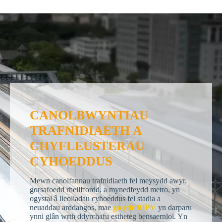
CANOLBWYNTIAU
TRAFNIDIAETH A
CHYFLEUSTERAU
CYHOEDDUS
Mewn canolfannau trafnidiaeth fel meysydd awyr,
gorsafoedd rheilffordd, a mynedfeydd metro, yn
ogystal â lleoliadau cyhoeddus fel stadia a
neuaddau arddangos, mae
gwydr BIPV
yn darparu
ynni glân wrth ddyrchafu estheteg bensaernïol. Yn