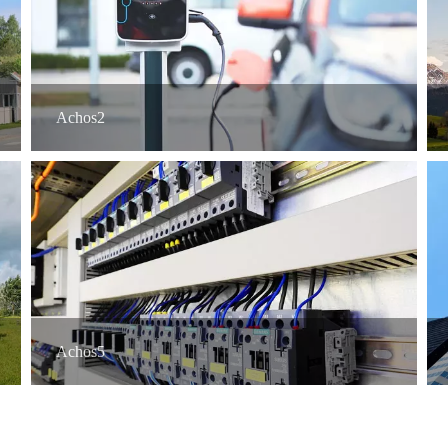
Achos2
Achos5