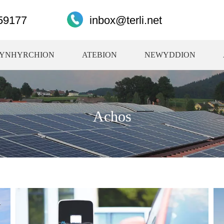
59177
inbox@terli.net
YNHYRCHION
ATEBION
NEWYDDION
Achos