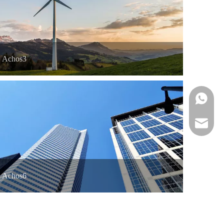
Achos3
Whatsapp
Ebost
Achos6