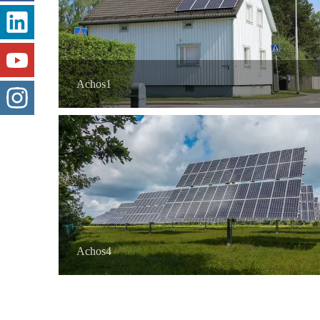
Achos1
Achos4