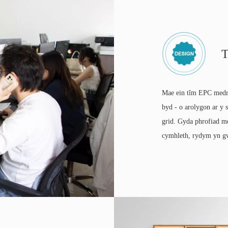
T
Mae ein tîm EPC medrus
byd - o arolygon ar y s
grid. Gyda phrofiad m
cymhleth, rydym yn gwa