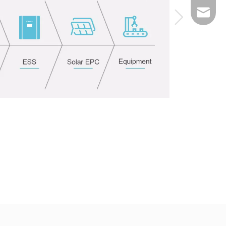
Ebost