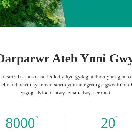
h Darparwr Ateb Ynni Gw
o cartrefi a busnesau ledled y byd gydag atebion ynni glân o'
elloedd batri i systemau storio ynni integredig a gweithred
ysgogi dyfodol mwy cynaliadwy, sero net.
+
8000
㎡
20