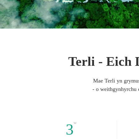
Terli - Eic
Mae Terli yn grymus
- o weithgynhyrchu c
w
3