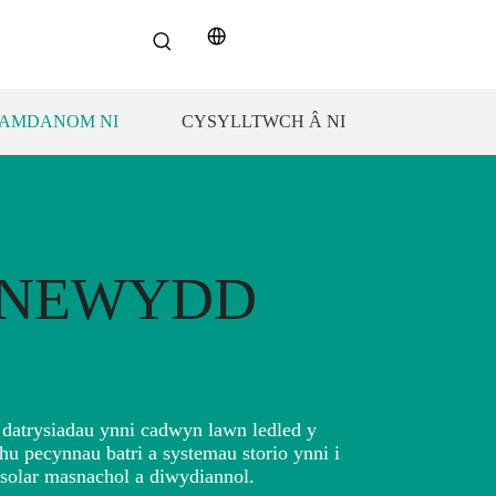
AMDANOM NI
CYSYLLTWCH Â NI
 NEWYDD
 datrysiadau ynni cadwyn lawn ledled y
hu pecynnau batri a systemau storio ynni i
solar masnachol a diwydiannol.