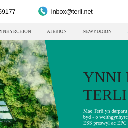
59177
inbox@terli.net
YNHYRCHION
ATEBION
NEWYDDION
YNNI
TERLI
Mae Terli yn darparu
byd - o weithgynhyrc
ESS preswyl ac EPC 