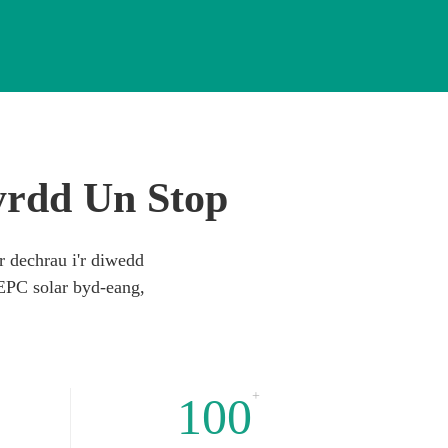
yrdd Un Stop
r dechrau i'r diwedd
u EPC solar byd-eang,
+
100