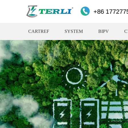
+86 177277
CARTREF
SYSTEM
BIPV
C