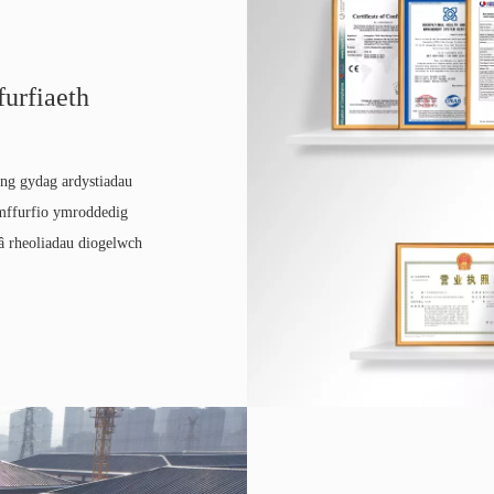
urfiaeth
ang gydag ardystiadau
mffurfio ymroddedig
â rheoliadau diogelwch