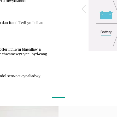
l a diwydiannol
 dan frand Terli yn lleihau
ffer lithiwm blaenllaw a
r chwaraewyr ynni byd-eang.
fodol sero-net cynaliadwy