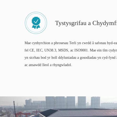
Tystysgrifau a Chydymff
Mae cynhyrchion a phrosesau Terli yn cwrdd â safonau byd-e
fel CE, IEC, UN38.3, MSDS, ac ISO9001. Mae ein tîm cydy
yn sicrhau bod yr holl ddyluniadau a gosodiadau yn cyd-fynd 
ac ansawdd lleol a rhyngwladol.