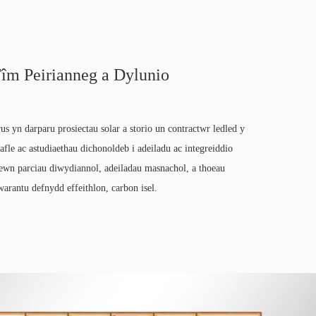
îm Peirianneg a Dylunio
 yn darparu prosiectau solar a storio un contractwr ledled y
afle ac astudiaethau dichonoldeb i adeiladu ac integreiddio
ewn parciau diwydiannol, adeiladau masnachol, a thoeau
rantu defnydd effeithlon, carbon isel.