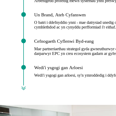
Arbenigedd profedig mewn systemau ynni preswy
Un Brand, Ateb Cyfanswm
O batri i ddefnyddio ynni - mae datrysiad unedig o
cymhlethdod ac yn cynyddu perfformiad i'r eithaf.
Cefnogaeth Cyflenwi Byd-eang
Mae partneriaethau strategol gyda gwneuthurwyr o
darparwyr EPC yn creu ecosystem gadarn ar gyfe
Wedi'i ysgogi gan Arloesi
Wedi'i ysgogi gan arloesi, sy'n ymroddedig i ddy