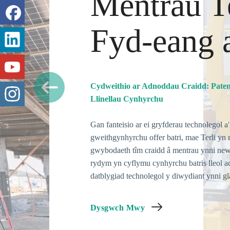
Mentrau T
Fyd-eang 
Cydweithio ar Adnoddau Craidd: Paten
Llinellau Cynhyrchu
Gan fanteisio ar ei gryfderau technolegol
gweithgynhyrchu offer batri, mae Terli yn 
gwybodaeth tîm craidd â mentrau ynni ne
rydym yn cyflymu cynhyrchu batris lleol a
datblygiad technolegol y diwydiant ynni g
Dysgwch Mwy