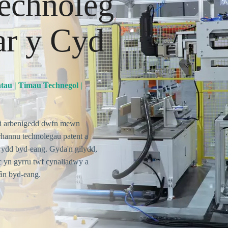
echnoleg
ar y Cyd
tau | Timau Technegol |
 a'i arbenigedd dwfn mewn
rhannu technolegau patent a
wydd byd-eang. Gyda'n gilydd,
c yn gyrru twf cynaliadwy a
lân byd-eang.