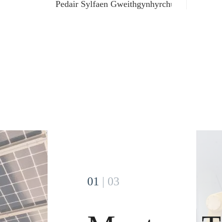
Pedair Sylfaen Gweithgynhyrchu
01
|
03