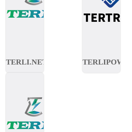
TERLI.NET
TERLIPOWE
Solutions de projets
Équipement de test
de batteries au
de batteries et
lithium et de
équipement de
stockage d’énergie
production de
photovoltaïque.
batteries.​​​​​​​