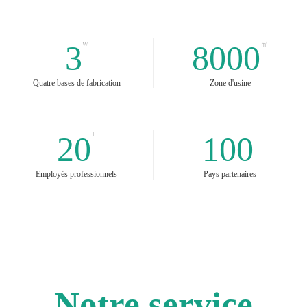
w
3
8000
㎡
Quatre bases de fabrication
Zone d'usine
+
+
20
100
Employés professionnels​​​​​​​
Pays partenaires
Notre
service