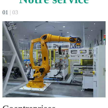
01
|
03