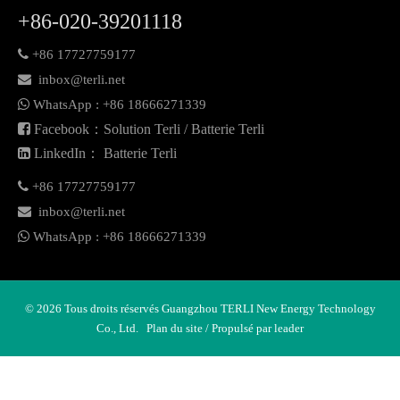
+86-020-39201118

+86 17727759177

inbox@terli.net

WhatsApp :
+86 18
666271339

Facebook：Solution Terli / Batterie Terli

LinkedIn： Batterie Terli

+86 17727759177

inbox@terli.net

WhatsApp :
+86 18
666271339
©
2026
Tous droits réservés Guangzhou TERLI New Energy Technology
Co., Ltd.
Plan du site
/ Propulsé par
leader