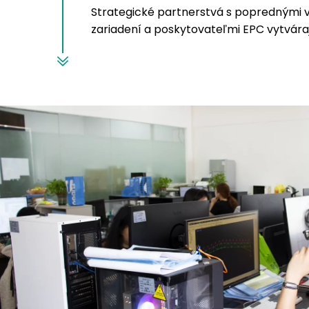
Strategické partnerstvá s poprednými v
zariadení a poskytovateľmi EPC vytvár
pre globálnych energetických hráčov.