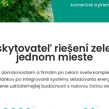
komerčné a priem
skytovateľ riešení zel
jednom mieste
je domácnostiam a firmám po celom svete komplexn
lánkov po integrované systémy skladovania energ
enie udržateľnejšej budúcnosti s nulovou čistou si
㎡
+