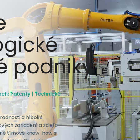
e
ogické
é podniky
ch: Patenty | Technické
prednosti a hlboké
ových zariadení a zdieľa
dné tímové know-how s