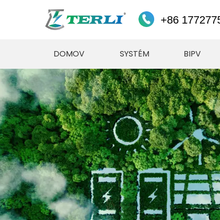
+86 177277
DOMOV
SYSTÉM
BIPV