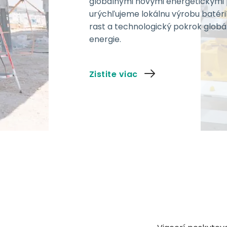
globálnymi novými energetickými 
urýchľujeme lokálnu výrobu batéri
rast a technologický pokrok globá
energie.
Zistite viac