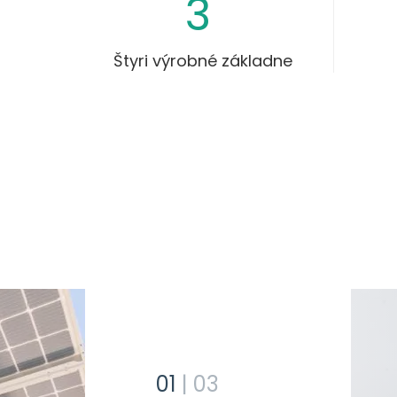
3
Štyri výrobné základne
01
|
03