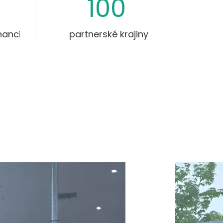
100
nanci
partnerské krajiny