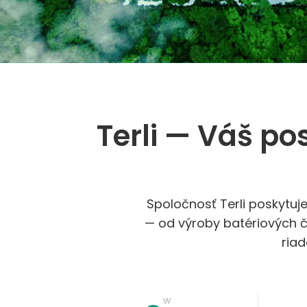
Terli — Váš po
Spoločnosť Terli poskytu
— od výroby batériových č
riad
w