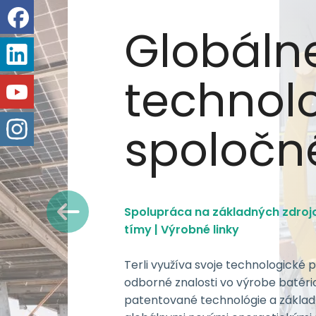
Globáln
technol
spoločn
Spolupráca na základných zdrojo
tímy | Výrobné linky
Terli využíva svoje technologické 
odborné znalosti vo výrobe batéri
patentované technológie a zákla