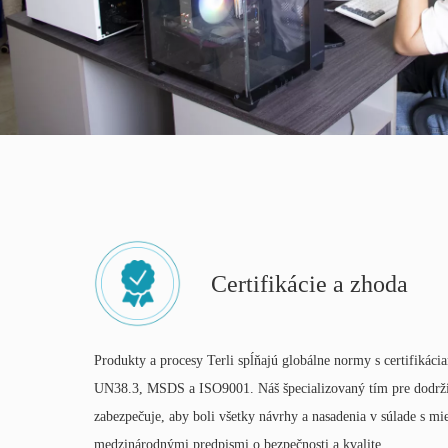
Certifikácie a zhoda
Produkty a procesy Terli spĺňajú globálne normy s certifikác
UN38.3, MSDS a ISO9001. Náš špecializovaný tím pre dodrži
zabezpečuje, aby boli všetky návrhy a nasadenia v súlade s mi
medzinárodnými predpismi o bezpečnosti a kvalite.