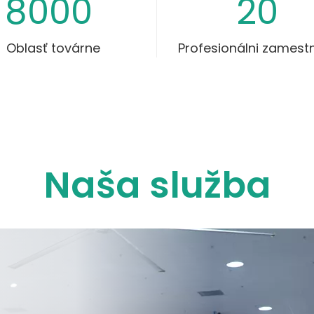
8000
20
Oblasť továrne
Profesionálni zamest
Naša
služba