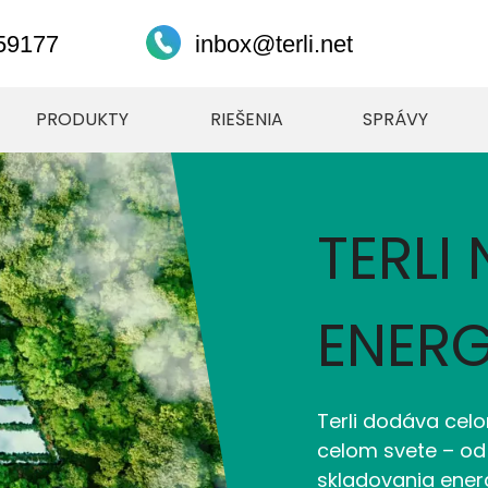
59177
inbox@terli.net
PRODUKTY
RIEŠENIA
SPRÁVY
TERLI
ENERG
Terli dodáva celo
celom svete – od
skladovania ener