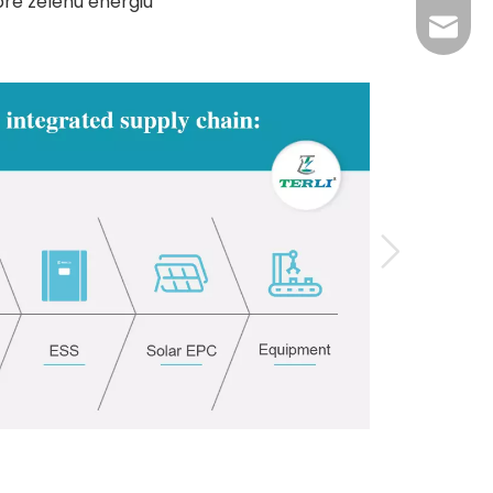
pre zelenú energiu
Email