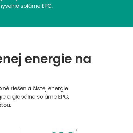
yselné solárne EPC.
enej energie na
é riešenia čistej energie
ie a globálne solárne EPC,
eťou.
+