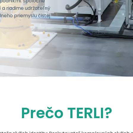
podnikmi. Spoločne
í a riadime udržateľný
lneho priemyslu čistej
Prečo TERLI?