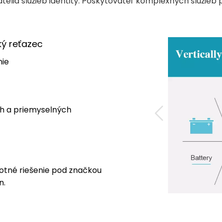
telia služieb identity: Poskytovateľ komplexných služieb 
ký reťazec
nie
h a priemyselných
otné riešenie pod značkou
n.