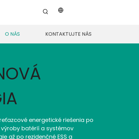
O NÁS
KONTAKTUJTE NÁS
 NOVÁ
IA
reťazcové energetické riešenia po
 výroby batérií a systémov
gie až po rezidenčné ESS a