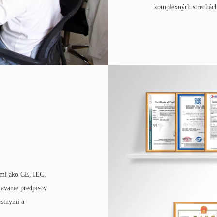
komplexných strechách
iami ako CE, IEC,
avanie predpisov
estnymi a