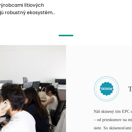
ýrobcami lítiových
ajú robustný ekosystém
T
Náš skúsený tím EPC d
– od prieskumov na mie
siete. So skúsenosťam