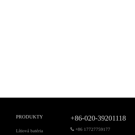
PRODUKTY
+86-020-39201118

+86 17727759177
Lítiová batéria