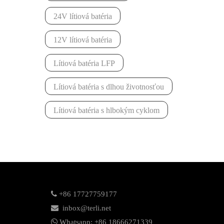
24V lítiová batéria
12V lítiová batéria
Lítiová batéria LFP
Lítiová batéria s dlhou životnosťou
Lítiová batéria s hlbokým cyklom

+86 17727759177

inbox@terli.net

Whatsapp:
+86 18
666271339