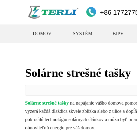
+86 177277
DOMOV
SYSTÉM
BIPV
Solárne strešné tašky
Solárne strešné tašky
na napájanie vášho domova pomoc
vyzerá každá dlaždica skvele zblízka alebo z ulice a dopĺ
pokročilú technológiu solárnych článkov a môžu byť priam
obnoviteľnú energiu pre váš domov.