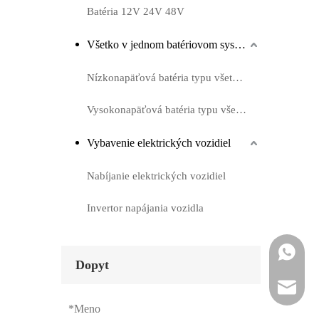
Batéria 12V 24V 48V
Všetko v jednom batériovom systéme
Nízkonapäťová batéria typu všetko v jednej
Vysokonapäťová batéria typu všetko v jednej
Vybavenie elektrických vozidiel
Nabíjanie elektrických vozidiel
Invertor napájania vozidla
Whatsapp
Dopyt
Email