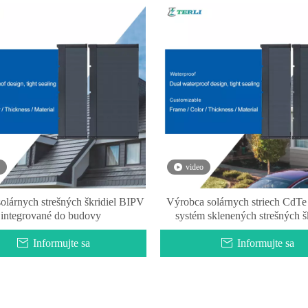
video
solárnych strešných škridiel BIPV
Výrobca solárnych striech CdTe
integrované do budovy
systém sklenených strešných šk
Informujte sa
Informujte sa