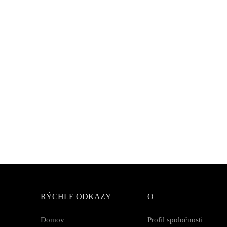
RÝCHLE ODKAZY
O
Domov
Profil spoločnosti