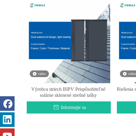
video
video
Výrobca striech BIPV Prispôsobiteľné
Riešenia 
solárne sklenené strešné tašky
Informujte sa