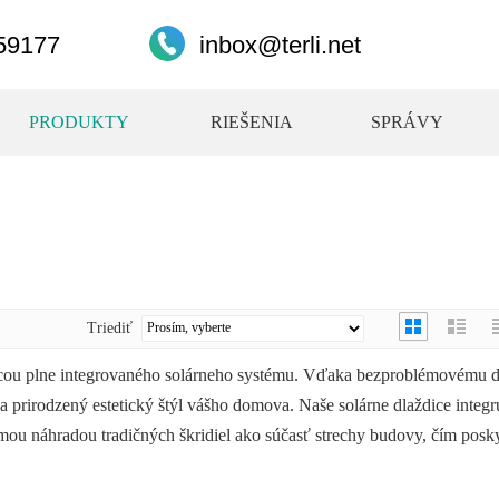
59177
inbox@terli.net
PRODUKTY
RIEŠENIA
SPRÁVY
Triediť
ou plne integrovaného solárneho systému. Vďaka bezproblémovému d
ňa prirodzený estetický štýl vášho domova. Naše solárne dlaždice integr
ou náhradou tradičných škridiel ako súčasť strechy budovy, čím poskyt