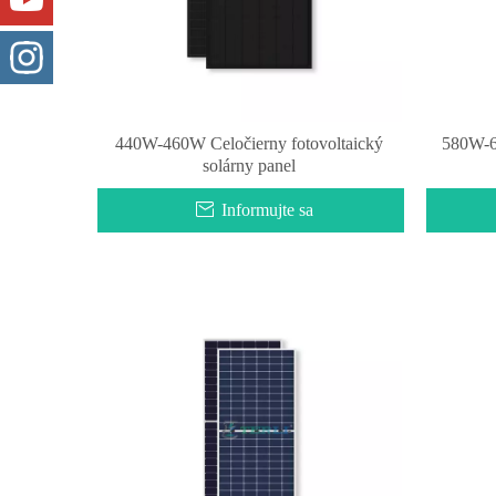
440W-460W Celočierny fotovoltaický
580W-6
solárny panel
Informujte sa