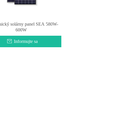
taický solárny panel SEA 580W-
600W
Informujte sa