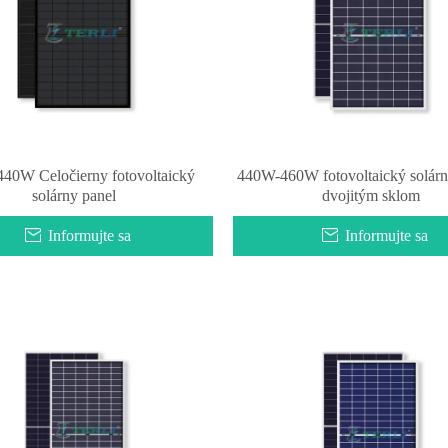
40W Celočierny fotovoltaický
440W-460W fotovoltaický solárn
solárny panel
dvojitým sklom
Informujte sa
Informujte sa