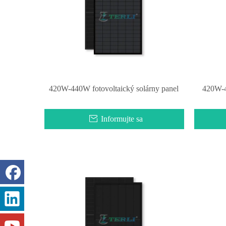
420W-440W fotovoltaický solárny panel
420W-4
Informujte sa