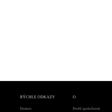
RÝCHLE ODKAZY
O
Domov
Profil spoločnosti