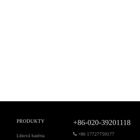
PRODUKTY
+86-020-39201118

+86 17727759177
Lítiová batéria