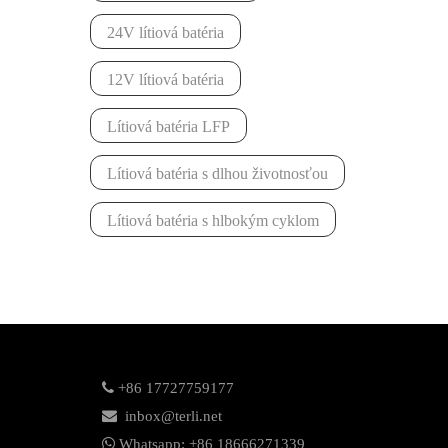
24V lítiová batéria
12V lítiová batéria
Lítiová batéria LFP
Lítiová batéria s dlhou životnosťou
Lítiová batéria s hlbokým cyklom

+86 17727759177

inbox@terli.net

Whatsapp:
+86 18
666271339