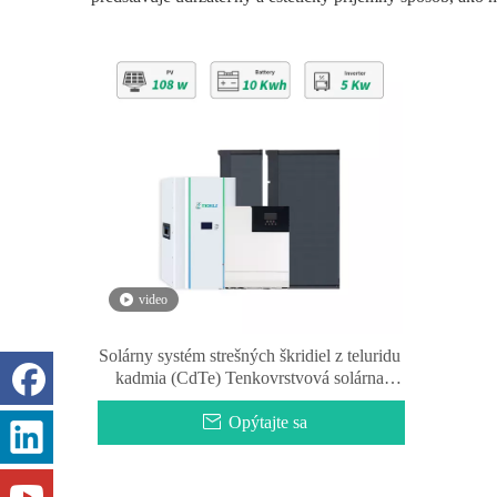
video
Solárny systém strešných škridiel z teluridu
kadmia (CdTe) Tenkovrstvová solárna
sklenená strecha
Opýtajte sa