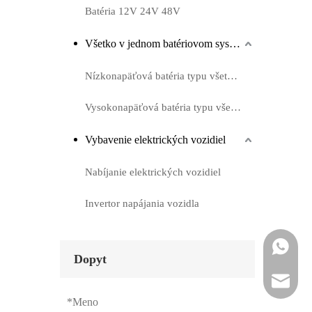
Batéria 12V 24V 48V
Všetko v jednom batériovom systéme
Nízkonapäťová batéria typu všetko v jednej
Vysokonapäťová batéria typu všetko v jednej
Vybavenie elektrických vozidiel
Nabíjanie elektrických vozidiel
Invertor napájania vozidla
Whatsapp
Dopyt
Email