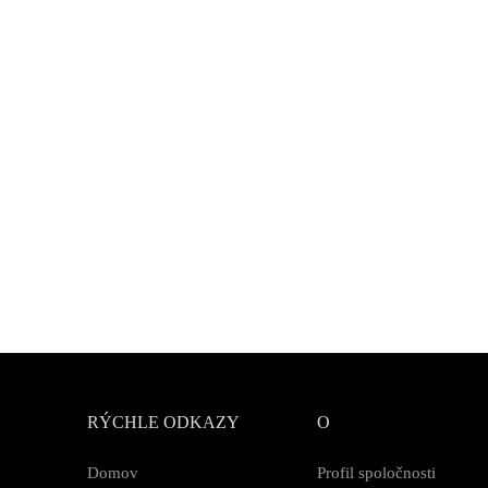
RÝCHLE ODKAZY
O
Domov
Profil spoločnosti