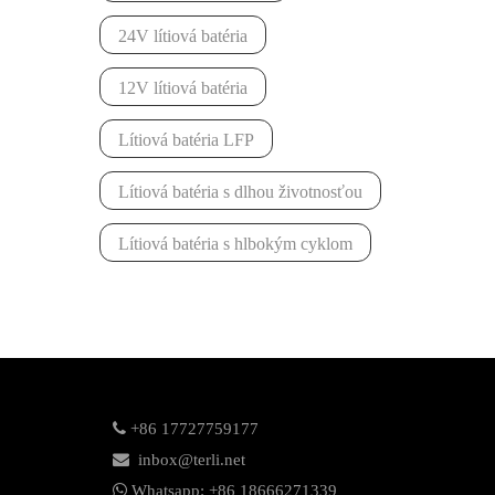
24V lítiová batéria
12V lítiová batéria
Lítiová batéria LFP
Lítiová batéria s dlhou životnosťou
Lítiová batéria s hlbokým cyklom

+86 17727759177

inbox@terli.net

Whatsapp:
+86 18
666271339