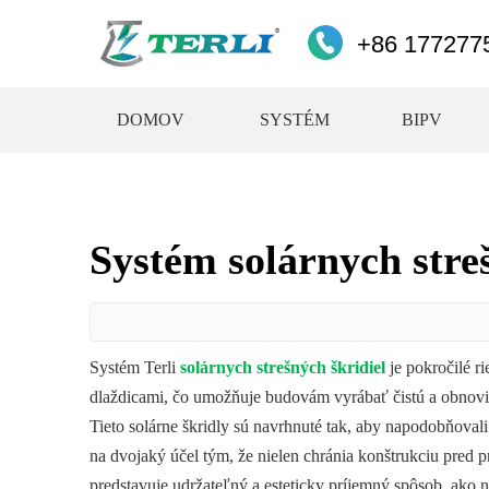
+86 177277
DOMOV
SYSTÉM
BIPV
Systém solárnych stre
Systém Terli
solárnych
strešných škridiel
je pokročilé r
dlaždicami, čo umožňuje budovám vyrábať čistú a obnovit
Tieto solárne škridly sú navrhnuté tak, aby napodobňovali
na dvojaký účel tým, že nielen chránia konštrukciu pred p
predstavuje udržateľný a esteticky príjemný spôsob, ako 