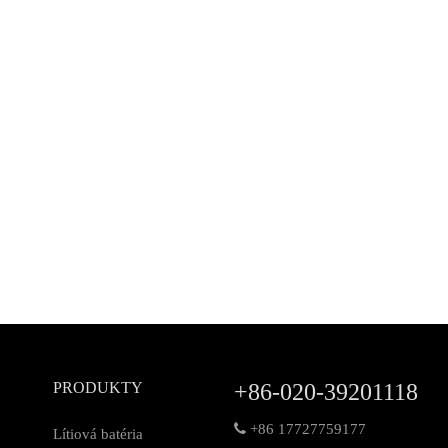
PRODUKTY
+86-020-39201118

+86 17727759177
Lítiová batéria