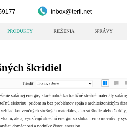
59177
inbox@terli.net
PRODUKTY
RIEŠENIA
SPRÁVY
šných škridiel
Triediť
iešenie solárnej energie, ktoré nahrádza tradičné strešné materiály solár
eľnú elektrinu, pričom sa bez problémov spája s architektonickým diz
 vzhľad konvenčných strešných materiálov, ako sú šindle alebo škridly, 
rvkami, ale aj využívajú slnečnú energiu zo slnka. Tento inovatívny sy
napájať domácnosti a podniky čistou energiou.