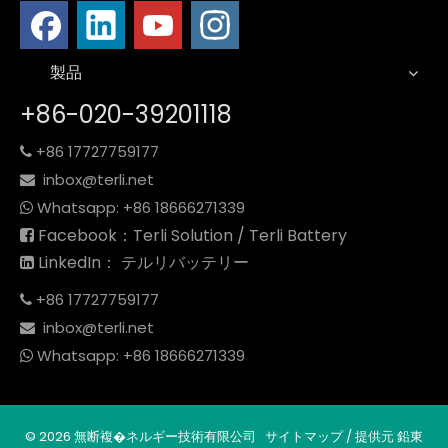
製品
+86-020-39201118
+86 17727759177

inbox@terli.net

Whatsapp:
+86 18
666271339

Facebook：Terli Solution / Terli Battery

LinkedIn： テルリバッテリー

+86 17727759177

inbox@terli.net

Whatsapp:
+86 18
666271339

©
2026
無断複�ネルギー技術有限公司
サイトマップ
/ 提供元
鉛東