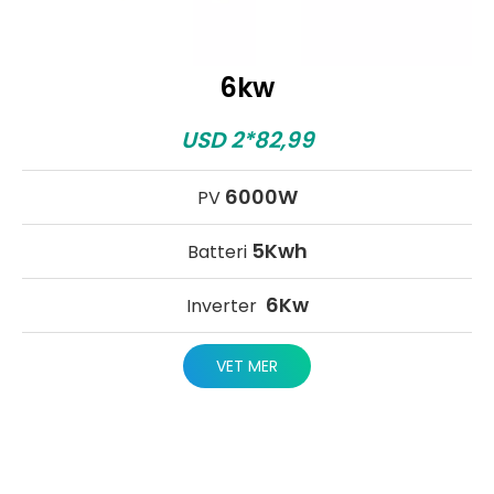
6kw
USD 2*82,99
6000W
PV
5Kwh
Batteri
6Kw
Inverter
VET MER