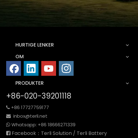
HURTIGE LENKER
OM
PRODUKTER
+86-020-39201118
+86 17727759177

inbox@terli.net

Whatsapp:
+86 18
666271339

Facebook：Terli Solution / Terli Battery
