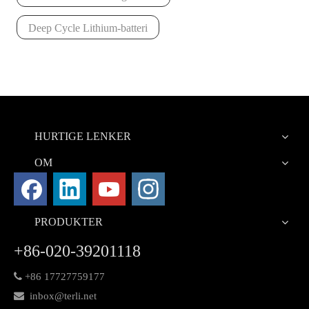
Deep Cycle Lithium-batteri
HURTIGE LENKER
OM
PRODUKTER
+86-020-39201118

+86 17727759177

inbox@terli.net