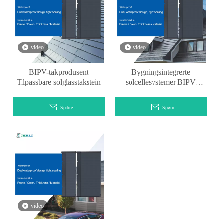
video
video
BIPV-takprodusent
Bygningsintegrerte
Tilpassbare solglasstakstein
solcellesystemer BIPV
solcelle taksteinsløsninger
Spørre
Spørre
video