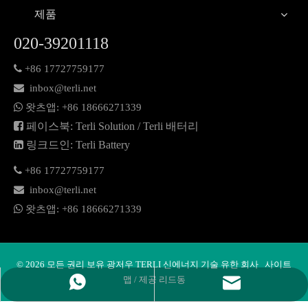
제품
020-39201118

+86 17727759177

inbox@terli.net

왓츠앱:
+86 18
666271339

페이스북: Terli Solution / Terli 배터리

링크드인: Terli Battery

+86 17727759177

inbox@terli.net

왓츠앱:
+86 18
666271339
©
2026
모든 권리 보유 광저우 TERLI 신에너지 기술 유한 회사
사이트
맵
/ 제공
리드동
왓츠앱
이메일