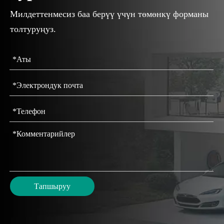
Милдеттенмесиз баа берүү үчүн төмөнкү форманы
толтуруңуз.
Тапшыруу