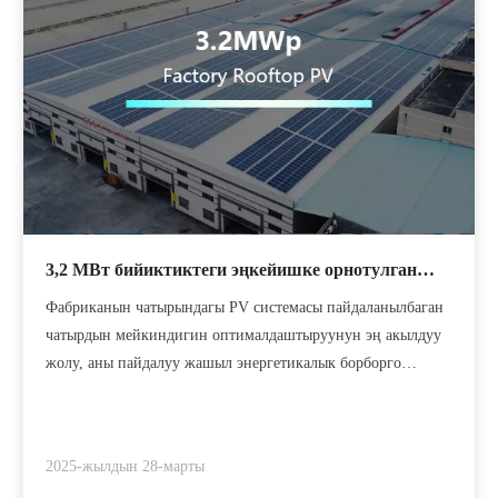
3,2 МВт бийиктиктеги эңкейишке орнотулган
бөлүштүрүлгөн күн энергиясы системасы |
Фабриканын чатырындагы PV системасы пайдаланылбаган
Factory Rooftop PV
чатырдын мейкиндигин оптималдаштыруунун эң акылдуу
жолу, аны пайдалуу жашыл энергетикалык борборго
айландыруу. Туруктуу киреше алуудан тышкары, ал
кошумча изоляцияны сунуштайт, жайкысын үй ичиндеги
температураны төмөндөтөт жана кондиционерге кеткен
2025-жылдын 28-марты
чыгымдарды азайтат. Кошумчалай кетсек, күчөтүлгөн күн