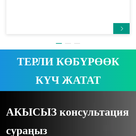
монтаждоо системасы имараттын шамалга жана
сейсмикалык туруктуулугун жогорулатып, аны энергияны
үнөмдөө, структуралык бекемдик жана эксплуатациянын
натыйжалуулугу үчүн бардыгы бир чечимге айлантат.
ТЕРЛИ КӨБҮРӨӨК
КҮЧ ЖАТАТ
АКЫСЫЗ консультация
сураңыз