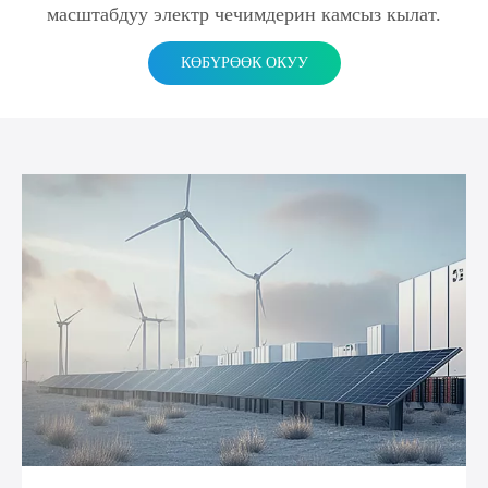
масштабдуу электр чечимдерин камсыз кылат.
КӨБҮРӨӨК ОКУУ