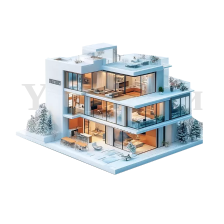
пайдаланууну камсыз кылуу менен
негизги шаймандарыңыз үчүн
ишенимдүү резервдик энергияны
камсыздай алат.
Үй ээлери