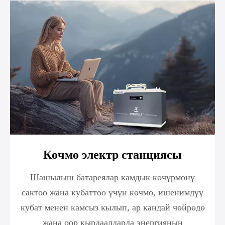
Көчмө электр станциясы
Шашылыш батареялар камдык көчүрмөнү
сактоо жана кубаттоо үчүн көчмө, ишенимдүү
кубат менен камсыз кылып, ар кандай чөйрөдө
жана оор кырдаалдарда энергиянын