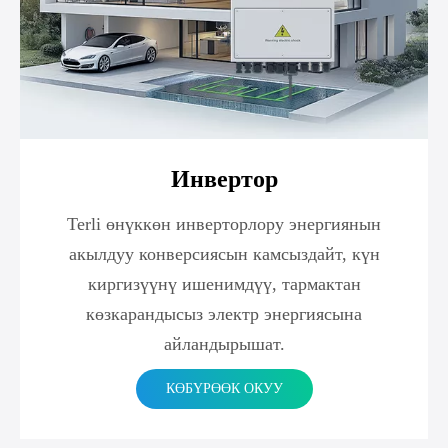
Инвертор
Terli өнүккөн инверторлору энергиянын
акылдуу конверсиясын камсыздайт, күн
киргизүүнү ишенимдүү, тармактан
көзкарандысыз электр энергиясына
айландырышат.
КӨБҮРӨӨК ОКУУ