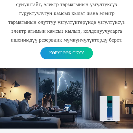
сунуштайт, электр тармагынын үзгүлтүксүз
туруктуулугун камсыз кылат жана электр
тармагынын олуттуу үзгүлтүктөрүндө үзгүлтүксүз
электр агымын камсыз кылып, колдонуучуларга
ишенимдүү резервдик мүмкүнчүлүктөрдү берет.
КӨБҮРӨӨК ОКУУ