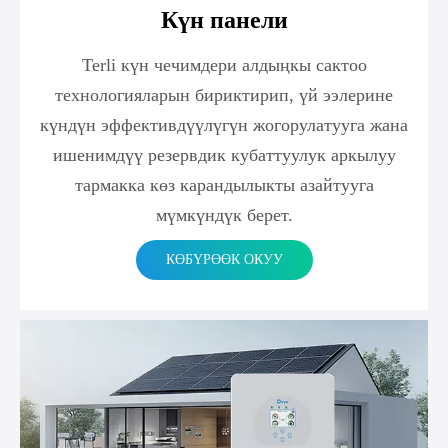
Күн панели
Terli күн чечимдери алдыңкы сактоо
технологияларын бириктирип, үй ээлерине
күндүн эффективдүүлүгүн жогорулатууга жана
ишенимдүү резервдик кубаттуулук аркылуу
тармакка көз карандылыкты азайтууга
мүмкүндүк берет.
КӨБҮРӨӨК ОКУУ