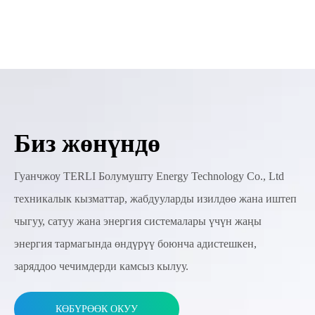
Биз жөнүндө
Гуанчжоу TERLI Болумушту Energy Technology Co., Ltd
техникалык кызматтар, жабдууларды изилдөө жана иштеп
чыгуу, сатуу жана энергия системалары үчүн жаңы
энергия тармагында өндүрүү боюнча адистешкен,
заряддоо чечимдерди камсыз кылуу.
КӨБҮРӨӨК ОКУУ