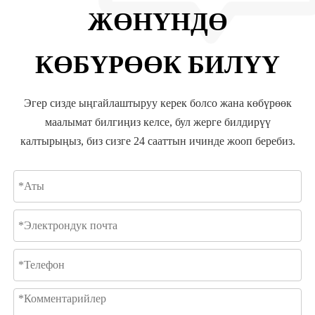
ЖӨНҮНДӨ
КӨБҮРӨӨК БИЛҮҮ
Эгер сизде ыңгайлаштыруу керек болсо жана көбүрөөк
маалымат билгиңиз келсе, бул жерге билдирүү
калтырыңыз, биз сизге 24 сааттын ичинде жооп беребиз.