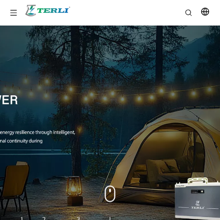
1
2
3