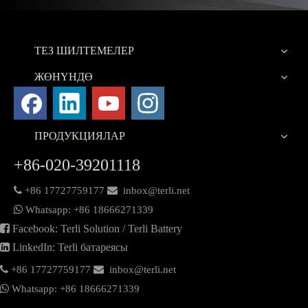
ТЕЗ ШИЛТЕМЕЛЕР
ЖӨНҮНДӨ
ПРОДУКЦИЯЛАР
+86-020-39201118

+86
17727759177

inbox@terli.net

Whatsapp:
+86 18
666271339

Facebook: Terli Solution / Terli Battery

LinkedIn: Terli батареясы

+86
17727759177

inbox@terli.net

Whatsapp:
+86 18
666271339