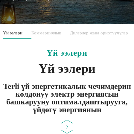
Үй ээлери
Коммерциялык
Дилерлер жана орнотуучулар
Үй ээлери
Үй ээлери
Terli үй энергетикалык чечимдерин
колдонуу электр энергиясын
башкарууну оптималдаштырууга,
үйдөгү энергиянын
натыйжалуулугун жогорулатууга
жана электр энергиясын
үзгүлтүксүз жана туруктуу