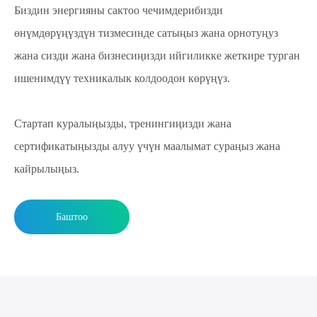
Биздин энергияны сактоо чечимдерибизди
өнүмдөрүңүздүн тизмесинде сатыңыз жана орнотуңуз
жана сизди жана бизнесиңизди ийгиликке жеткире турган
ишенимдүү техникалык колдоодон көрүңүз.
Стартап куралыңызды, тренингиңизди жана
сертификатыңызды алуу үчүн маалымат сураңыз жана
кайрылыңыз.
Баштоо