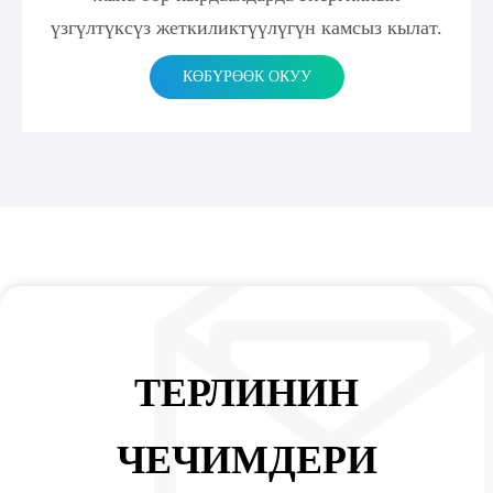
үзгүлтүксүз жеткиликтүүлүгүн камсыз кылат.
КӨБҮРӨӨК ОКУУ
ТЕРЛИНИН
ЧЕЧИМДЕРИ