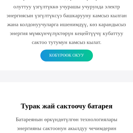
олуттуу үзгүлтүккө учурашы учурунда электр
энергиясын үзгүлтүксүз башкарууну камсыз кылган
жана колдонуучуларга ишенимдүү, көз карандысыз
энергия мүмкүнчүлүктөрүн кеңейтүүчү кубаттуу
сактоо тутумун камсыз кылат.
КӨБҮРӨӨК ОКУУ
Турак жай сактоочу батарея
Батареянын өркүндөтүлгөн технологиялары
энергияны сактоонун акылдуу чечимдерин