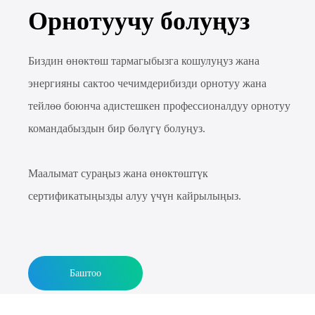
Орнотуучу болуңуз
Биздин өнөктөш тармагыбызга кошулуңуз жана
энергияны сактоо чечимдерибизди орнотуу жана
тейлөө боюнча адистешкен профессионалдуу орнотуу
командабыздын бир бөлүгү болуңуз.
Маалымат сураңыз жана өнөктөштүк
сертификатыңызды алуу үчүн кайрылыңыз.
Баштоо