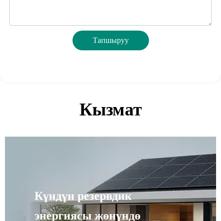
Тапшыруу
Кызмат
Күндүн резервдик
энергиясы жөнүндө