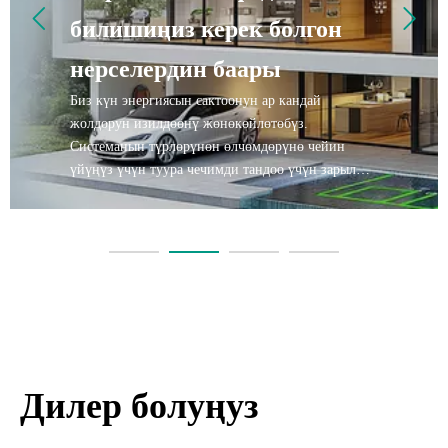
билишиңиз керек болгон
нерселердин баары
Биз күн энергиясын сактоонун ар кандай
жолдорун изилдөөнү жөнөкөйлөтөбүз.
Системанын түрлөрүнөн өлчөмдөрүнө чейин
үйүңүз үчүн туура чечимди тандоо үчүн зарыл
болгон бардык маалыматты табыңыз жана
энергетикалык көз карандысыздыкка карай
сапарыңызды баштаңыз.
Дилер болуңуз