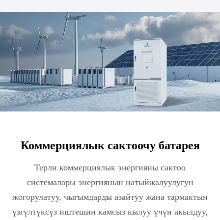
Коммерциялык сактоочу батарея
Терли коммерциялык энергияны сактоо
системалары энергиянын натыйжалуулугун
жогорулатуу, чыгымдарды азайтуу жана тармактын
үзгүлтүксүз иштешин камсыз кылуу үчүн акылдуу,