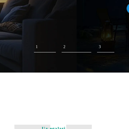
1
2
3
Uy egalari