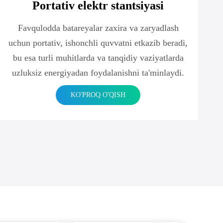
Portativ elektr stantsiyasi
Favqulodda batareyalar zaxira va zaryadlash
uchun portativ, ishonchli quvvatni etkazib beradi,
bu esa turli muhitlarda va tanqidiy vaziyatlarda
uzluksiz energiyadan foydalanishni ta'minlaydi.
KO'PROQ O'QISH