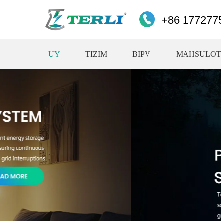
+86 177277
UY
TIZIM
BIPV
MAHSULOT