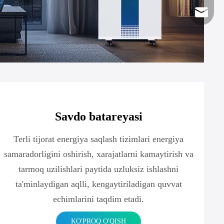
Elektron 
Savdo batareyasi
Terli tijorat energiya saqlash tizimlari energiya
samaradorligini oshirish, xarajatlarni kamaytirish va
tarmoq uzilishlari paytida uzluksiz ishlashni
ta'minlaydigan aqlli, kengaytiriladigan quvvat
echimlarini taqdim etadi.
KO'PROQ O'QISH