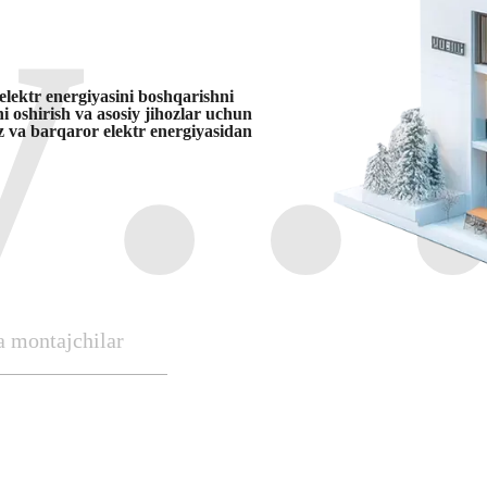
y
elektr energiyasini boshqarishni
i oshirish va asosiy jihozlar uchun
iz va barqaror elektr energiyasidan
a montajchilar