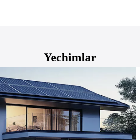
ala
Yechimlar