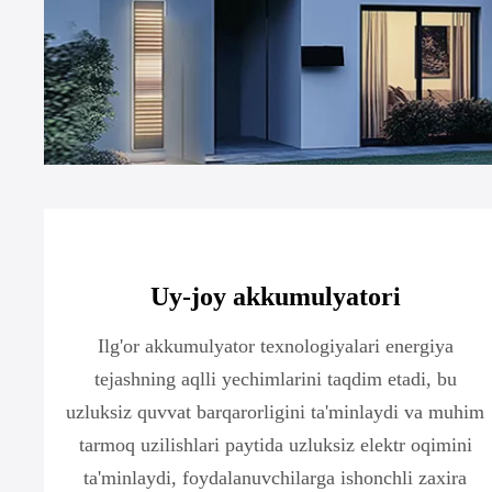
Uy-joy akkumulyatori
Ilg'or akkumulyator texnologiyalari energiya
tejashning aqlli yechimlarini taqdim etadi, bu
uzluksiz quvvat barqarorligini ta'minlaydi va muhim
tarmoq uzilishlari paytida uzluksiz elektr oqimini
ta'minlaydi, foydalanuvchilarga ishonchli zaxira