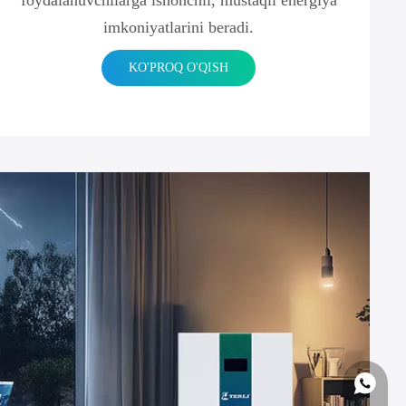
foydalanuvchilarga ishonchli, mustaqil energiya
imkoniyatlarini beradi.
KO'PROQ O'QISH
Whatsapp