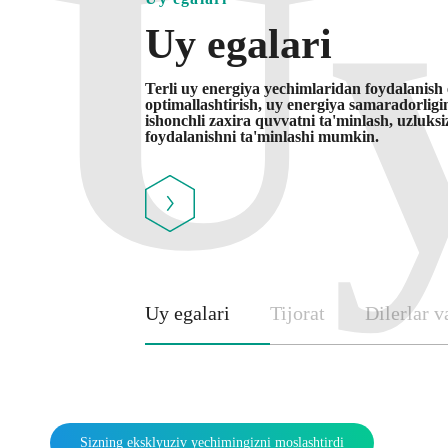
U
Uy egalari
Terli uy energiya yechimlaridan foydalanish 
optimallashtirish, uy energiya samaradorligin
ishonchli zaxira quvvatni ta'minlash, uzluks
foydalanishni ta'minlashi mumkin.
Uy egalari
Tijorat
Dilerlar v
Sizning eksklyuziv yechimingizni moslashtirdi