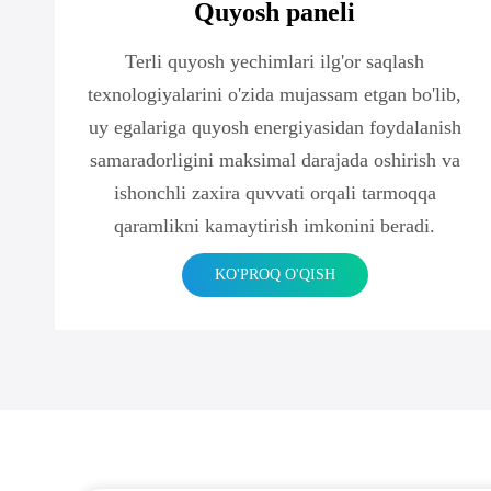
Quyosh paneli
Terli quyosh yechimlari ilg'or saqlash
texnologiyalarini o'zida mujassam etgan bo'lib,
uy egalariga quyosh energiyasidan foydalanish
samaradorligini maksimal darajada oshirish va
ishonchli zaxira quvvati orqali tarmoqqa
qaramlikni kamaytirish imkonini beradi.
KO'PROQ O'QISH