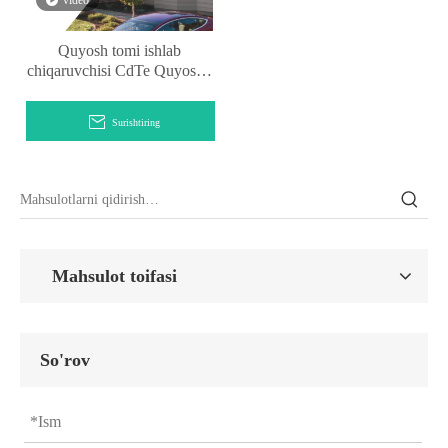
video
Quyosh tomi ishlab
chiqaruvchisi CdTe Quyoshli
shisha tom yopish tizimi
Surishtiring
Mahsulot toifasi
So'rov