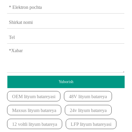
Yuborish
OEM lityum batareyasi
48V lityum batareya
Maxsus lityum batareya
24v lityum batareya
12 voltli lityum batareya
LFP lityum batareyasi