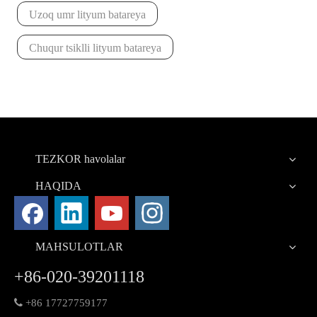
Uzoq umr lityum batareya
Chuqur tsiklli lityum batareya
TEZKOR havolalar
HAQIDA
MAHSULOTLAR
+86-020-39201118

+86 17727759177