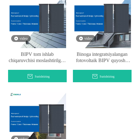
video
video
BIPV tom ishlab
Binoga integratsiyalangan
chiqaruvchisi moslashtirilgan
fotovoltaik BIPV quyoshli
quyoshli shisha tom yopish
tom yopish plitalari
plitalari
yechimlari
Surishtiring
Surishtiring