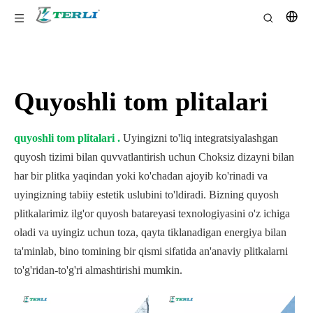
Quyoshli tom plitalari
quyoshli tom plitalari .
Uyingizni to'liq integratsiyalashgan
quyosh tizimi bilan quvvatlantirish uchun Choksiz dizayni bilan
har bir plitka yaqindan yoki ko'chadan ajoyib ko'rinadi va
uyingizning tabiiy estetik uslubini to'ldiradi. Bizning quyosh
plitkalarimiz ilg'or quyosh batareyasi texnologiyasini o'z ichiga
oladi va uyingiz uchun toza, qayta tiklanadigan energiya bilan
ta'minlab, bino tomining bir qismi sifatida an'anaviy plitkalarni
to'g'ridan-to'g'ri almashtirishi mumkin.