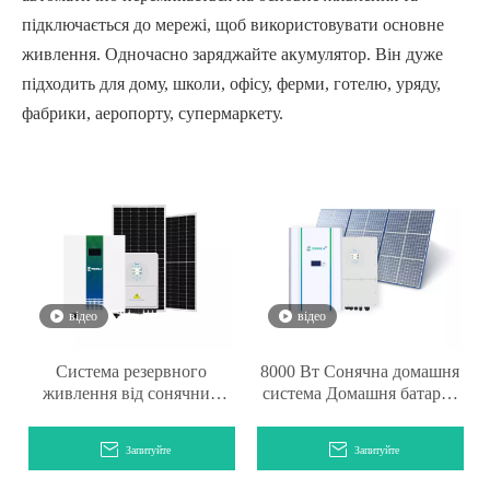
підключається до мережі, щоб використовувати основне
живлення. Одночасно заряджайте акумулятор. Він дуже
підходить для дому, школи, офісу, ферми, готелю, уряду,
фабрики, аеропорту, супермаркету.
відео
відео
Система резервного
8000 Вт Сонячна домашня
живлення від сонячних
система Домашня батарея
батарей на 6 кВт
Система резервного
живлення
Запитуйте
Запитуйте