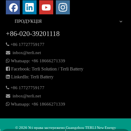
ПРОДУКЦІЯ
+86-020-39201118

+86 17727759177

inbox@terli.net

Whatsapp:
+86 18
666271339

Facebook: Terli Solution / Terli Battery

LinkedIn: Terli Battery

+86 17727759177

inbox@terli.net

Whatsapp:
+86 18
666271339
©
2026
Усі права застережено Guangzhou TERLI New Energy