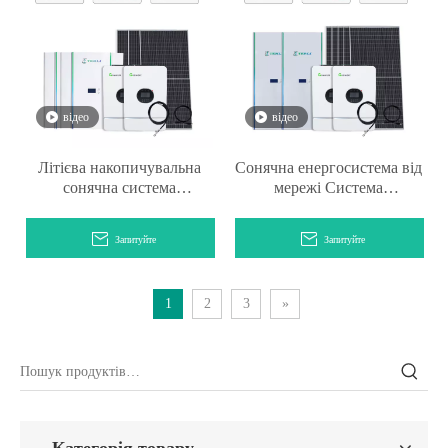
відео
відео
Літієва накопичувальна
Сонячна енергосистема від
сонячна система
мережі Система
потужністю 15 кВт для
накопичення енергії 25
дому
кВт/год
Запитуйте
Запитуйте
1
2
3
»