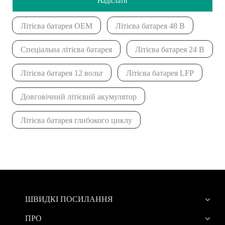
Надіслати
Літієва батарея OEM
Літієва батарея 48 В
Спеціальна літієва батарея
Літієва батарея 24 В
Літієва батарея 12 вольт
Літієва батарея LFP
Довговічний літієвий акумулятор
Літієва батарея глибокого циклу
ШВИДКІ ПОСИЛАННЯ
ПРО