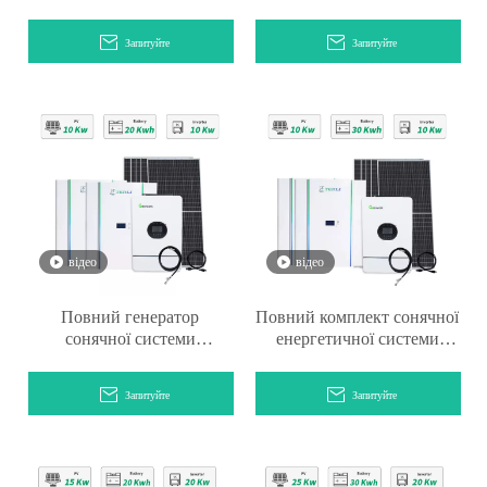
В енергетична система для
дому
Запитуйте
Запитуйте
відео
відео
Повний генератор
Повний комплект сонячної
сонячної системи
енергетичної системи
потужністю 10 кВт,
100000 Вт Гібридна
автономний
сонячна система
Запитуйте
Запитуйте
фотоелектричний