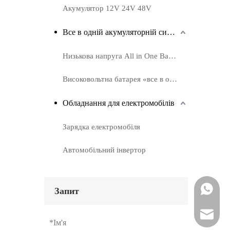
Акумулятор 12V 24V 48V
Все в одній акумуляторній системі
Низькова напруга All in One Battery
Високовольтна батарея «все в одному».
Обладнання для електромобілів
Зарядка електромобіля
Автомобільний інвертор
WhatsAp
Запит
Електро