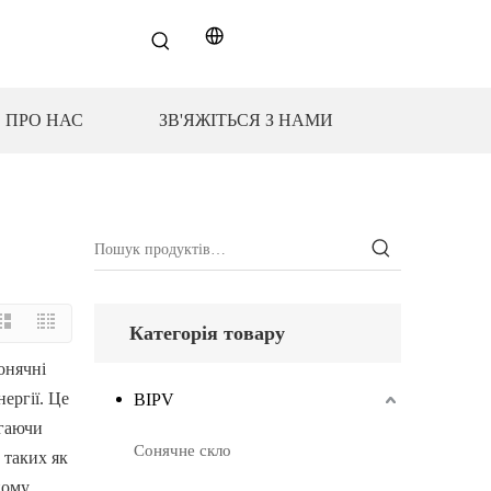
ПРО НАС
ЗВ'ЯЖІТЬСЯ З НАМИ
Категорія товару
сонячні
ергії. Це
BIPV
ігаючи
Сонячне скло
 таких як
ному