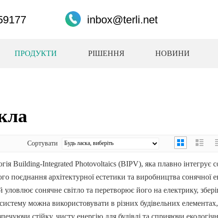
59177
inbox@terli.net
ПРОДУКТИ
РІШЕННЯ
НОВИНИ
кла
Сортувати
ія Building-Integrated Photovoltaics (BIPV), яка плавно інтегрує 
ного поєднання архітектурної естетики та виробництва сонячної ен
е й уловлює сонячне світло та перетворює його на електрику, збер
 систему можна використовувати в різних будівельних елементах,
езпечуючи стійку, чисту енергію для будівлі та сприяючи екологіч