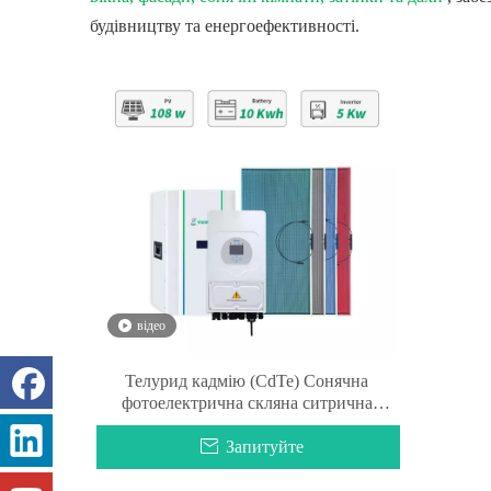
будівництву та енергоефективності.
відео
Телурид кадмію (CdTe) Сонячна
фотоелектрична скляна ситрична
скляна система Тонкоплівкова сонячна
скляна панель
Запитуйте