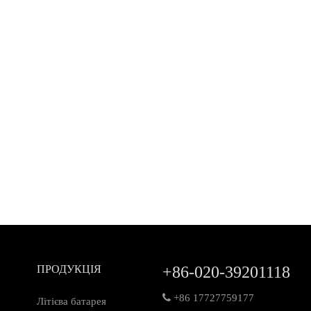
ПРОДУКЦІЯ
+86-020-39201118

+86 17727759177
Літієва батарея