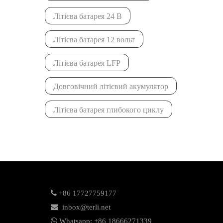
Літієва батарея 24 В
Літієва батарея 12 вольт
Літієва батарея LFP
Довговічний літієвий акумулятор
Літієва батарея глибокого циклу

+86 17727759177

inbox@terli.net

Whatsapp:
+86 18
666271339