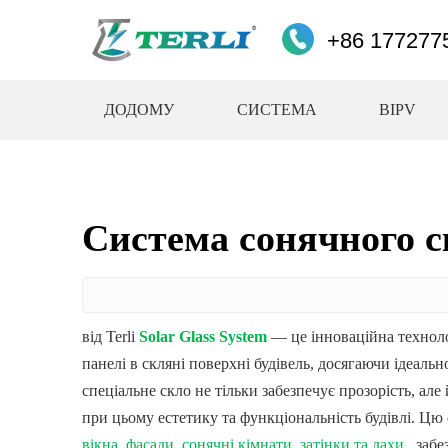
+86 177277
ДОДОМУ
СИСТЕМА
BIPV
Система сонячного с
від Terli
Solar Glass System
— це інноваційна технолог
панелі в скляні поверхні будівель, досягаючи ідеаль
спеціальне скло не тільки забезпечує прозорість, ал
при цьому естетику та функціональність будівлі. Цю
вікна, фасади, сонячні кімнати, затінки та дахи
, заб