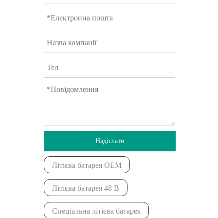
Надіслати
Літієва батарея OEM
Літієва батарея 48 В
Спеціальна літієва батарея