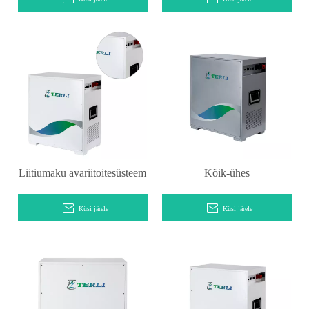
Liitiumaku avariitoitesüsteem
Kõik-ühes
Küsi järele
Küsi järele