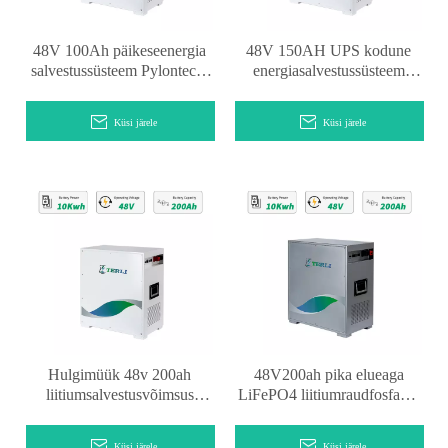
48V 100Ah päikeseenergia
48V 150AH UPS kodune
salvestussüsteem Pylontechi
energiasalvestussüsteem
aku
liitiumaku
Küsi järele
Küsi järele
Hulgimüük 48v 200ah
48V200ah pika elueaga
liitiumsalvestusvõimsus
LiFePO4 liitiumraudfosfaadi
päikeseenergia
aku päikeseenergia
säilitamiseks
Küsi järele
Küsi järele