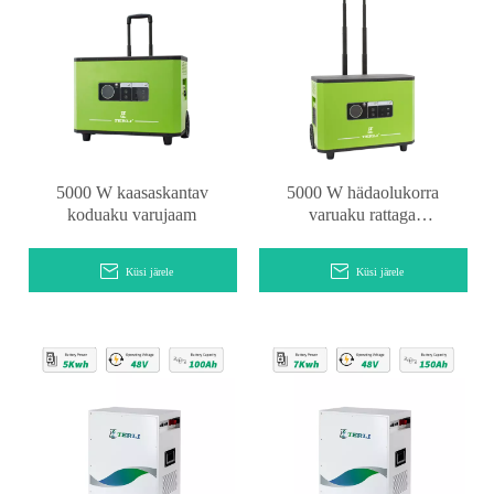
5000 W kaasaskantav
5000 W hädaolukorra
koduaku varujaam
varuaku rattaga
matkajõujaam
Küsi järele
Küsi järele