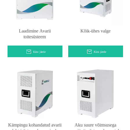
Laadimine Avarii
Kõik-ühes valge
toitesüsteem
Küsi järele
Küsi järele
Kämpingu kohandatud avarii
Aku suure võimsusega