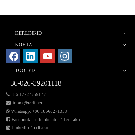
KIIRLINKID
KOHTA
TOOTED
+86-020-39201118

+86 17727759177

inbox@terli.net

Whatsapp:
+86 18
666271339

Facebook: Terli lahendus / Terli aku

LinkedIn: Terli aku