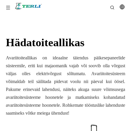
Hädatoiteallikas
Avariitoiteallikas on ideaalne täiendus päikesepaneelide
süsteemile, eriti kui majaomanik vajab või soovib olla võrgust
väljas olles elektrivõrgust sõltumatu. Avariitoitesüsteem
võimaldab teil säilitada pidevat voolu nii päeval kui öösel.
Pakume erinevaid lahendusi, näiteks akuga suure võimsusega
avariitoitesüsteeme hoonetele ja matkamiseks kohandatud
avariitoitesüsteeme hoonetele. Rohkemate tööstuslike lahenduste
saamiseks võtke meiega ühendust!