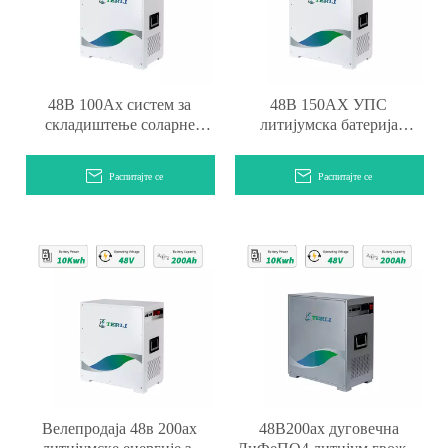
48В 100Ах систем за
48В 150АХ УПС
складиштење соларне
литијумска батерија
енергије Пилонтецх
кућног система за
батерија
складиштење енергије
Распитајте се
Распитајте се
Велепродаја 48в 200ах
48В200ах дуговечна