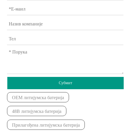
Субмит
ОЕМ литијумска батерија
48В литијумска батерија
Прилагођена литијумска батерија