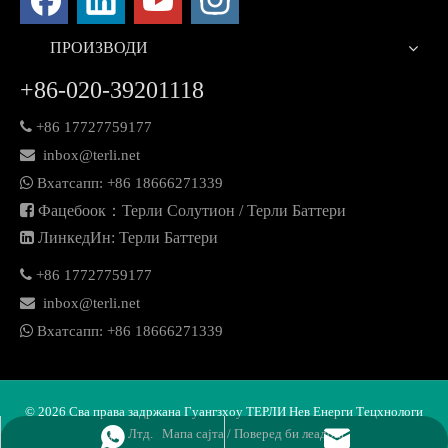
ПРОИЗВОДИ
+86-020-39201118

+86 17727759177

inbox@terli.net

Вхатсапп:
+86 18
666271339

Фацебоок：Терли Солутион / Терли Баттери

ЛинкедИн: Терли Баттери

+86 17727759177

inbox@terli.net

Вхатсапп:
+86 18
666271339
©
2026
Сва права задржана Гуангзхоу ТЕРЛИ Нев Енерги Тецхнологи
Цо., Лтд.
Мапа сајта
/ Поверед би
леадонг
Вхатсапп
Емаил