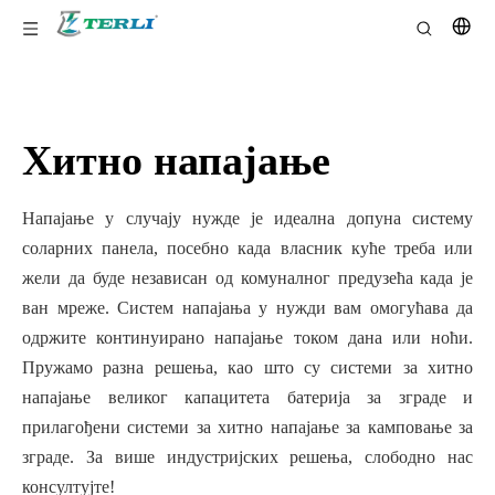
Хитно напајање
Напајање у случају нужде је идеална допуна систему
соларних панела, посебно када власник куће треба или
жели да буде независан од комуналног предузећа када је
ван мреже. Систем напајања у нужди вам омогућава да
одржите континуирано напајање током дана или ноћи.
Пружамо разна решења, као што су системи за хитно
напајање великог капацитета батерија за зграде и
прилагођени системи за хитно напајање за камповање за
зграде. За више индустријских решења, слободно нас
консултујте!