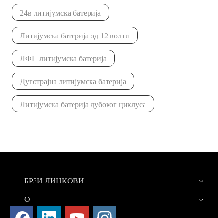
24в литијумска батерија
Литијумска батерија од 12 волти
ЛФП литијумска батерија
Дуготрајна литијумска батерија
Литијумска батерија дубоког циклуса
БРЗИ ЛИНКОВИ
О