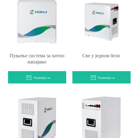
Пуњење система за хитно
Све у једном бело
напајање
Распитајте се
Распитајте се