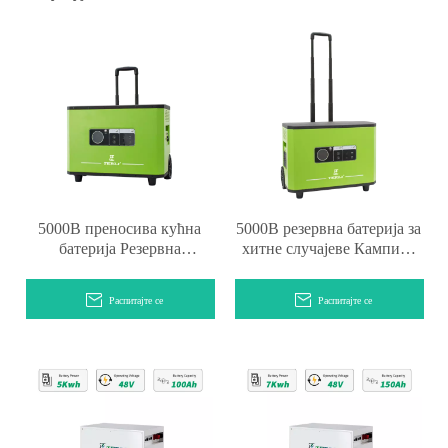
5000В преносива кућна
5000В резервна батерија за
батерија Резервна
хитне случајеве Кампинг
електрана за камповање
електрана са точком
Распитајте се
Распитајте се