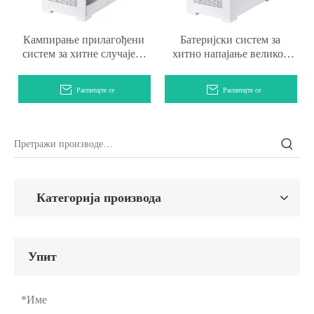
Кампирање прилагођени
Батеријски систем за
систем за хитне случајеве
хитно напајање великог
за зграду
капацитета за зграду
Распитајте се
Распитајте се
Категорија производа
Упит