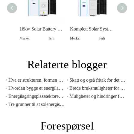
16kw Solar Battery Power Solar Battery Backup System
Komplett Solar System 10kw Solar Battery Backup System
Merke:
Terli
Merke:
Terli
Merke:
Relaterte blogger
Hva er strukturen, formen og fordelene med On-grid solsystem?
Skatt og også fritak for det sørafrikanske solsystemet!
Hvordan bygge et energilagringssystem for hjemme med Terli？
Brede bruksmuligheter for solcelleanlegg for energilagring
Energilagringsplasssektoren må kjempe mot: Kraftlagringsplasssystemintegrasjon (ESS)
Muligheter og hindringer for sirkulasjon batteristrøm lagringsplass -system
Tre grunner til at solenergisentre må utstyres med lagringsplasssystemer for batterienergi
Forespørsel