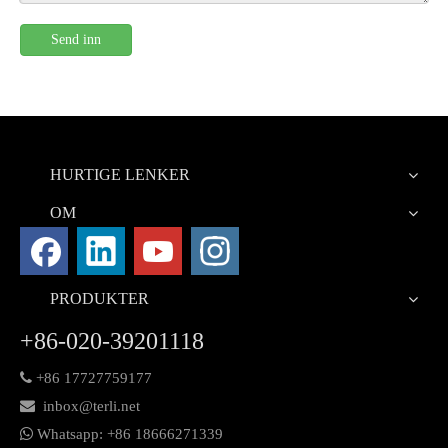
Send inn
HURTIGE LENKER
OM
PRODUKTER
+86-020-39201118

+86 17727759177

inbox@terli.net

Whatsapp:
+86 18
666271339