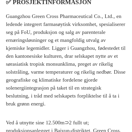
✅
PROSJEKTINFORMASJON
Guangzhou Green Cross Pharmaceutical Co., Ltd., en
ledende integrert farmasøytisk virksomhet, spesialiserer
seg på FoU, produksjon og salg av parenterale
ernæringsløsninger og et mangfoldig utvalg av
kjemiske legemidler. Ligger i Guangzhou, fødestedet til
den kantonesiske kulturen, drar selskapet nytte av et
sørasiatisk tropisk monsunklima, preget av rikelig
solstråling, varme temperaturer og rikelig nedbør. Disse
geografiske og klimatiske fordelene gjorde
solenergiintegrasjon på taket til en strategisk
beslutning, i tråd med selskapets forpliktelse til å ta i
bruk grønn energi.
Ved å utnytte sine 12.500m⊃2 fullt ut;
produksjonsanlegget i Baiyun-distriktet, Green Cross,