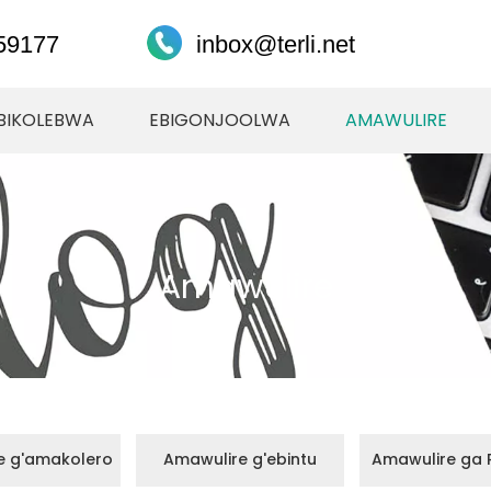
59177
inbox@terli.net
EBIKOLEBWA
EBIGONJOOLWA
AMAWULIRE
Amawulire
e g'amakolero
Amawulire g'ebintu
Amawulire ga P