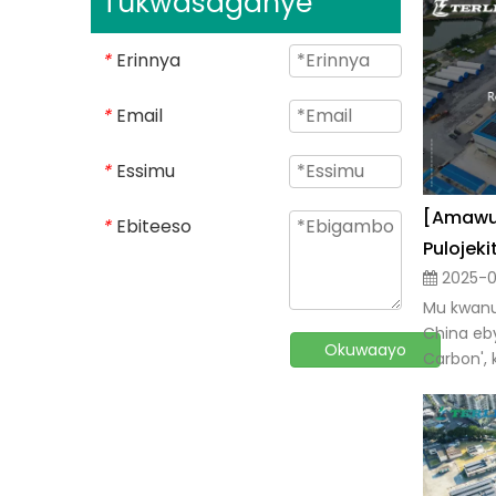
Tukwasaganye
Erinnya
*
Email
*
Essimu
*
[Amawuli
Ebiteeso
*
2025-03
Mu kwanu
China eb
Okuwaayo
Carbon', 