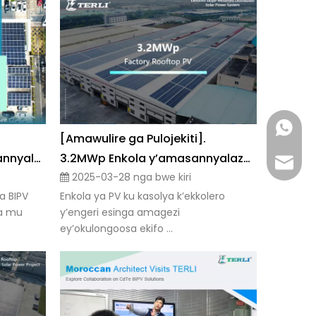
Whatsa
[Amawulire ga Pulojekiti].
Pulojekiti ya BIPV ey'amasannyalaze g'enjuba ku kasolya mu mwoleso gw'emmotoka ku luguudo lwa Meihua West | Ekipimo kya Green Benchmark ku by’okuzimba eby’obusuubuzi mu bibuga
3.2MWp Enkola y’amasannyalaze g’enjuba agasaasaanyizibwa nga esimbye ku lusozi oluwanvu | Factory Akasolya ka PV
Email
2025-03-28 nga bwe kiri
a BIPV
Enkola ya PV ku kasolya k’ekkolero
wa mu
y’engeri esinga amagezi
ey’okulongoosa ekifo ...