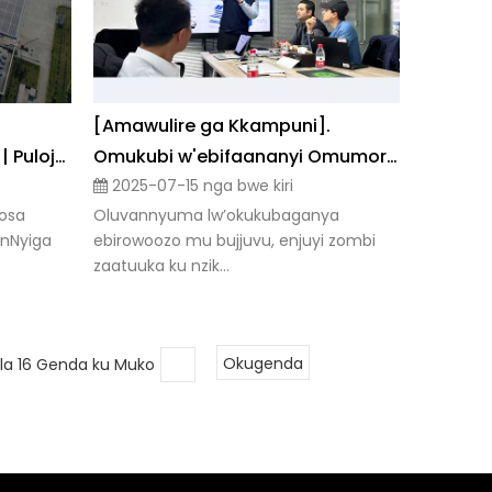
[Amawulire ga Kkampuni].
Enkola ya PV mu makolero | Pulojekiti y’amasannyalaze g’enjuba agasaasaanyizibwa ku kasolya ka 11.47MWp
Omukubi w'ebifaananyi Omumorocco Akyalidde TERLI Okunoonyereza ku nkolagana ku CdTe BIPV Solutions
2025-07-15 nga bwe kiri
osa
Oluvannyuma lw’okukubaganya
onNyiga
ebirowoozo mu bujjuvu, enjuyi zombi
zaatuuka ku nzik...
a 16 Genda ku Muko
Okugenda