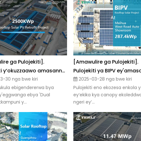
re ga Pulojekiti].
[Amawulire ga Pulojekiti].
Pulojekiti y’okuzzaawo amasannyalaze g’enjuba ku kasolya ku kifo ekikola omunaala gwa Hengjia, Liuzhou, Guangxi
-30 nga bwe kiri
2025-03-28 nga bwe kiri
kula ebigendererwa bya
Pulojekiti eno ekozesa enkola y
y'eggwanga ebya 'Dual
ey’ekika kya canopy ekoledd
kkampuni y...
ngeri ey’...