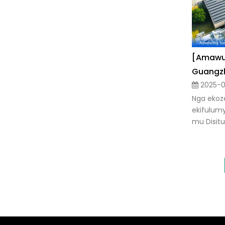
[Amawuli
2025-03
Nga ekoz
ekifulum
mu Disituli