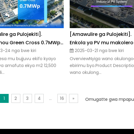
re ga Pulojekiti].
[Amawulire ga Pulojekiti].
Guangzhou Green Cross 0.7MWp Enjuba Akasolya | Okutumbula obuwangaazi mu kukola eddagala
-24 nga bwe kiri
2025-03-21 nga bwe kiri
esa mu bujjuvu ekifo kyayo
OverviewNyiga wano okulongo
ya amafuta ekya m2 12,500
ebirimu byo.Product Descripti
...
wano okulong...
1
2
3
4
...
16
»
Omugatte gwa mpapul