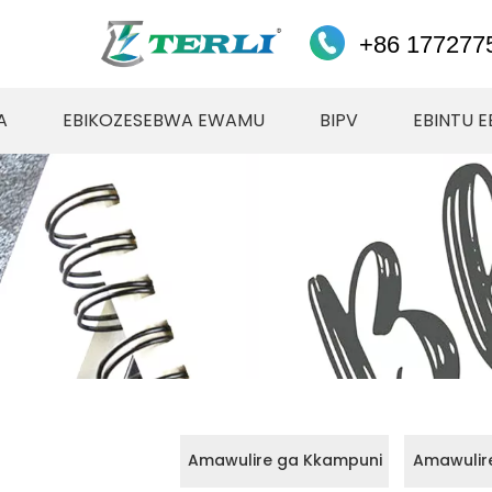
+86 177277
A
EBIKOZESEBWA EWAMU
BIPV
EBINTU 
Amawulire ga Kkampuni
Amawulir