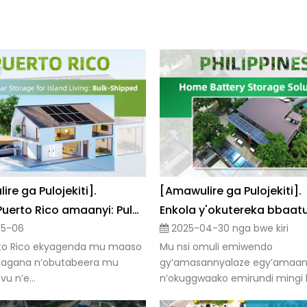
re ga Pulojekiti].
[Amawulire ga Pulojekiti].
Okuwa Puerto Rico amaanyi: Pulojekiti ezeesigika ez’okutereka amaanyi g’awaka eri omugabi w’omu kitundu
5-06
2025-04-30 nga bwe kiri
to Rico ekyagenda mu maaso
Mu nsi omuli emiwendo
kagana n’obutabeera mu
gy’amasannyalaze egy’amaan
u n’e...
n’okuggwaako emirundi mingi k