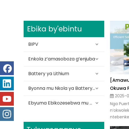
Ebika by'ebintu
BIPV
Enkola z’amasoboza g’enjuba
Battery ya Lithium
[Amawuli
Byonna mu Nkola ya Battery emu
2025-0
Ebyuma Ebikozesebwa mu Mmotoka ey’Amasannyalaze
Nga Puer
n’okwole
ntebenkev