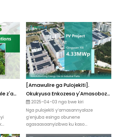
[Amawulire ga Pulojekiti].
Enkola y'okutereka bbaatule z'awaka mu Philippines
Okukyusa Enkozesa y'Amasoboza mu Paaka z'Amakolero | Pulojekiti ya PV eya Qingyuan Yili 4.33MWp
2025-04-03 nga bwe kiri
Nga pulojekiti y’amasannyalaze
yi
g’enjuba esinga obunene
...
agasaasaanyizibwa ku kaso...